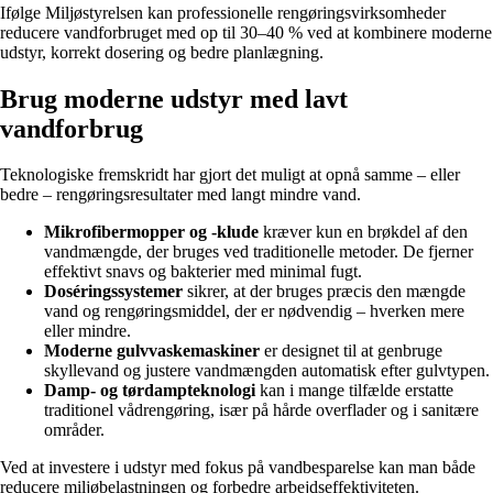
Ifølge Miljøstyrelsen kan professionelle rengøringsvirksomheder
reducere vandforbruget med op til 30–40 % ved at kombinere moderne
udstyr, korrekt dosering og bedre planlægning.
Brug moderne udstyr med lavt
vandforbrug
Teknologiske fremskridt har gjort det muligt at opnå samme – eller
bedre – rengøringsresultater med langt mindre vand.
Mikrofibermopper og -klude
kræver kun en brøkdel af den
vandmængde, der bruges ved traditionelle metoder. De fjerner
effektivt snavs og bakterier med minimal fugt.
Doséringssystemer
sikrer, at der bruges præcis den mængde
vand og rengøringsmiddel, der er nødvendig – hverken mere
eller mindre.
Moderne gulvvaskemaskiner
er designet til at genbruge
skyllevand og justere vandmængden automatisk efter gulvtypen.
Damp- og tørdampteknologi
kan i mange tilfælde erstatte
traditionel vådrengøring, især på hårde overflader og i sanitære
områder.
Ved at investere i udstyr med fokus på vandbesparelse kan man både
reducere miljøbelastningen og forbedre arbejdseffektiviteten.