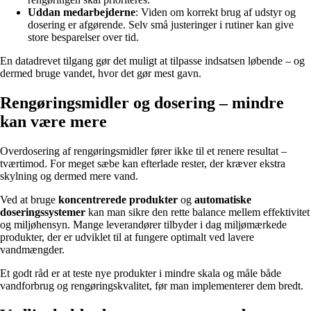
Uddan medarbejderne
: Viden om korrekt brug af udstyr og
dosering er afgørende. Selv små justeringer i rutiner kan give
store besparelser over tid.
En datadrevet tilgang gør det muligt at tilpasse indsatsen løbende – og
dermed bruge vandet, hvor det gør mest gavn.
Rengøringsmidler og dosering – mindre
kan være mere
Overdosering af rengøringsmidler fører ikke til et renere resultat –
tværtimod. For meget sæbe kan efterlade rester, der kræver ekstra
skylning og dermed mere vand.
Ved at bruge
koncentrerede produkter
og
automatiske
doseringssystemer
kan man sikre den rette balance mellem effektivitet
og miljøhensyn. Mange leverandører tilbyder i dag miljømærkede
produkter, der er udviklet til at fungere optimalt ved lavere
vandmængder.
Et godt råd er at teste nye produkter i mindre skala og måle både
vandforbrug og rengøringskvalitet, før man implementerer dem bredt.