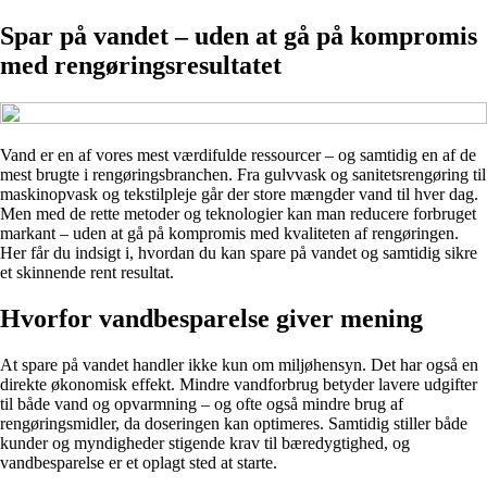
Spar på vandet – uden at gå på kompromis
med rengøringsresultatet
Vand er en af vores mest værdifulde ressourcer – og samtidig en af de
mest brugte i rengøringsbranchen. Fra gulvvask og sanitetsrengøring til
maskinopvask og tekstilpleje går der store mængder vand til hver dag.
Men med de rette metoder og teknologier kan man reducere forbruget
markant – uden at gå på kompromis med kvaliteten af rengøringen.
Her får du indsigt i, hvordan du kan spare på vandet og samtidig sikre
et skinnende rent resultat.
Hvorfor vandbesparelse giver mening
At spare på vandet handler ikke kun om miljøhensyn. Det har også en
direkte økonomisk effekt. Mindre vandforbrug betyder lavere udgifter
til både vand og opvarmning – og ofte også mindre brug af
rengøringsmidler, da doseringen kan optimeres. Samtidig stiller både
kunder og myndigheder stigende krav til bæredygtighed, og
vandbesparelse er et oplagt sted at starte.