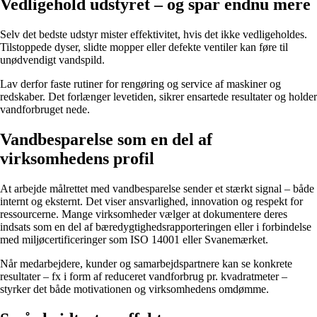
Vedligehold udstyret – og spar endnu mere
Selv det bedste udstyr mister effektivitet, hvis det ikke vedligeholdes.
Tilstoppede dyser, slidte mopper eller defekte ventiler kan føre til
unødvendigt vandspild.
Lav derfor faste rutiner for rengøring og service af maskiner og
redskaber. Det forlænger levetiden, sikrer ensartede resultater og holder
vandforbruget nede.
Vandbesparelse som en del af
virksomhedens profil
At arbejde målrettet med vandbesparelse sender et stærkt signal – både
internt og eksternt. Det viser ansvarlighed, innovation og respekt for
ressourcerne. Mange virksomheder vælger at dokumentere deres
indsats som en del af bæredygtighedsrapporteringen eller i forbindelse
med miljøcertificeringer som ISO 14001 eller Svanemærket.
Når medarbejdere, kunder og samarbejdspartnere kan se konkrete
resultater – fx i form af reduceret vandforbrug pr. kvadratmeter –
styrker det både motivationen og virksomhedens omdømme.