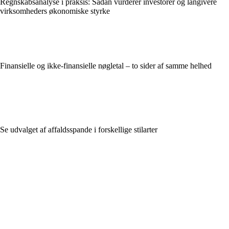
Regnskabsanalyse i praksis: Sådan vurderer investorer og långivere
virksomheders økonomiske styrke
Finansielle og ikke-finansielle nøgletal – to sider af samme helhed
Se udvalget af affaldsspande i forskellige stilarter