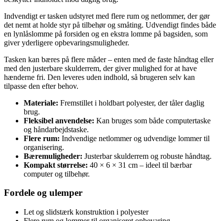
Indvendigt er tasken udstyret med flere rum og netlommer, der gør
det nemt at holde styr på tilbehør og småting. Udvendigt findes både
en lynlåslomme på forsiden og en ekstra lomme på bagsiden, som
giver yderligere opbevaringsmuligheder.
Tasken kan bæres på flere måder – enten med de faste håndtag eller
med den justerbare skulderrem, der giver mulighed for at have
hænderne fri. Den leveres uden indhold, så brugeren selv kan
tilpasse den efter behov.
Materiale:
Fremstillet i holdbart polyester, der tåler daglig
brug.
Fleksibel anvendelse:
Kan bruges som både computertaske
og håndarbejdstaske.
Flere rum:
Indvendige netlommer og udvendige lommer til
organisering.
Bæremuligheder:
Justerbar skulderrem og robuste håndtag.
Kompakt størrelse:
40 × 6 × 31 cm – ideel til bærbar
computer og tilbehør.
Fordele og ulemper
Let og slidstærk konstruktion i polyester
Flere rum og lommer til organiseret opbevaring