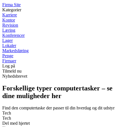
F
irma
S
ite
Kategorier
Karriere
Kontor
Revision
Læring
Konferencer
Lager
Lokaler
Markedsføring
Penge
Firmaer
Log på
Tilmeld nu
Nyhedsbrevet
Forskellige typer computertasker – se
dine muligheder her
Find den computertaske der passer til din hverdag og dit udstyr
Tech
Tech
Del med hjertet