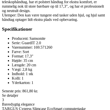
teleskophåndtag, har et polstret håndtag for ekstra komfort, er
rummelig nok til store bærbare op til 17,3", og har et professionelt
og neutralt design.
Ulemper: Den kan være tungere end tasker uden hjul, og hjul samt
håndtag optager lidt ekstra plads ved opbevaring.
Specifikationer
Producent: Samsonite
Serie: GuardIT 2.0
Varenummer: 169.571260
Farve: Sort
Format: 17,3"
Højde: 35 cm
Længde: 20 cm
Vægt: 2,8 kg
Indhold: 1 stk
Kolli: 1
Yderkarton: 1
Seneste pris:
861,80
kr.
Se detaljer
3
Bæredygtig elegance
TARGUS Cypress Slimcase EcoSmart computertaske