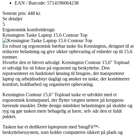
EAN / Barcode: 5714196064238
Seneste pris:
448
kr.
Se detaljer
5
Ergonomisk komfortdesign
Kensington Taske Laptop 15.6 Contour Top
En robust og ergonomisk bærbar taske fra Kensington, designet til at
reducere belastning og give sikker opbevaring af enheder op til 15,6
tommer.
Hvorfor den er blevet udvalgt: Kensington Contour 15,6'' Topload
er udvalgt for sit fokus på ergonomi og beskyttelse. Den
repræsenterer en funktionel løsning til brugere, der transporterer
laptop og arbejdsudstyr dagligt og ønsker en taske, der kombinerer
komfort, holdbarhed og organiseret opbevaring.
Kensington Contour 15,6'' Topload taske er udviklet med et
ergonomisk konturpanel, der flytter vægten tættere på kroppens
bærende muskler. Dette design mindsker belastningen på skuldre og
ryg og gør tasken mere behagelig at bære, selv når den er fuldt
pakket.
Tasken har et dedikeret laptoprum med SnugFit™-
beskyttelsessystem, som holder computeren sikkert på plads og