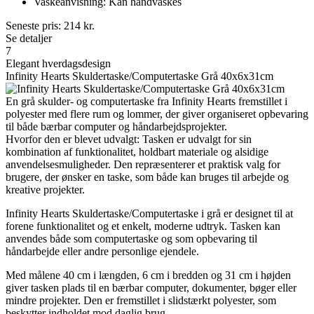
Vaskeanvisning: Kan håndvaskes
Seneste pris:
214
kr.
Se detaljer
7
Elegant hverdagsdesign
Infinity Hearts Skuldertaske/Computertaske Grå 40x6x31cm
En grå skulder- og computertaske fra Infinity Hearts fremstillet i
polyester med flere rum og lommer, der giver organiseret opbevaring
til både bærbar computer og håndarbejdsprojekter.
Hvorfor den er blevet udvalgt: Tasken er udvalgt for sin
kombination af funktionalitet, holdbart materiale og alsidige
anvendelsesmuligheder. Den repræsenterer et praktisk valg for
brugere, der ønsker en taske, som både kan bruges til arbejde og
kreative projekter.
Infinity Hearts Skuldertaske/Computertaske i grå er designet til at
forene funktionalitet og et enkelt, moderne udtryk. Tasken kan
anvendes både som computertaske og som opbevaring til
håndarbejde eller andre personlige ejendele.
Med målene 40 cm i længden, 6 cm i bredden og 31 cm i højden
giver tasken plads til en bærbar computer, dokumenter, bøger eller
mindre projekter. Den er fremstillet i slidstærkt polyester, som
beskytter indholdet mod daglig brug.