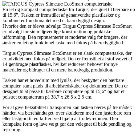
En let og kompakt computertaske fra Targus, designet til bærbare op
til 15,6". Tasken er fremstillet af genanvendte plastflasker og
kombinerer funktionalitet med et bæredygtigt design.
Hvorfor den er blevet udvalgt: Targus Cypress Slimcase EcoSmart
er udvalgt for sin miljøvenlige konstruktion og praktiske
udformning. Den repræsenterer et moderne valg for brugere, der
ønsker en let og funktionel taske med fokus på bæredygtighed.
Targus Cypress Slimcase EcoSmart er en slank computertaske, der
er udviklet med fokus på miljøet. Den er fremstillet af stof vævet af
14 genbrugte plastflasker, hvilket reducerer behovet for nye
materialer og bidrager til en mere bæredygtig produktion.
Tasken har et hovedrum med lynlås, der beskytter den bærbare
computer, samt plads til arbejdsredskaber og dokumenter. Den er
designet til at passe til bærbare computere op til 15,6" og har et
polstret computerrum på 38,7 x 26,5 x 2,5 cm.
For at give fleksibilitet i transporten kan tasken bæres på tre måder: i
hånden via bærehåndtaget, over skulderen med den justerbare rem
eller fastgjort til en kuffert ved hjælp af trolleyremmen. Den
kompakte form og lave vægt gør den velegnet til både pendling og
rejsebrug.