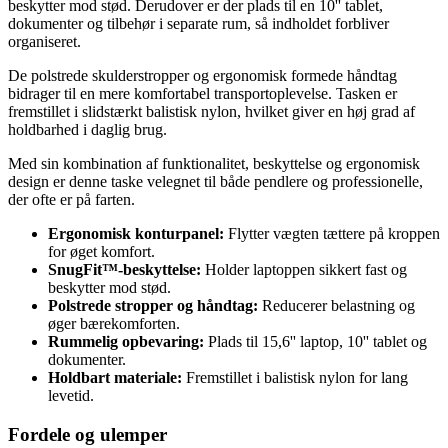
beskytter mod stød. Derudover er der plads til en 10'' tablet,
dokumenter og tilbehør i separate rum, så indholdet forbliver
organiseret.
De polstrede skulderstropper og ergonomisk formede håndtag
bidrager til en mere komfortabel transportoplevelse. Tasken er
fremstillet i slidstærkt balistisk nylon, hvilket giver en høj grad af
holdbarhed i daglig brug.
Med sin kombination af funktionalitet, beskyttelse og ergonomisk
design er denne taske velegnet til både pendlere og professionelle,
der ofte er på farten.
Ergonomisk konturpanel:
Flytter vægten tættere på kroppen
for øget komfort.
SnugFit™-beskyttelse:
Holder laptoppen sikkert fast og
beskytter mod stød.
Polstrede stropper og håndtag:
Reducerer belastning og
øger bærekomforten.
Rummelig opbevaring:
Plads til 15,6'' laptop, 10'' tablet og
dokumenter.
Holdbart materiale:
Fremstillet i balistisk nylon for lang
levetid.
Fordele og ulemper