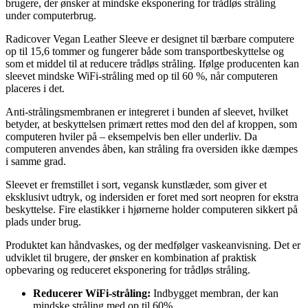
brugere, der ønsker at mindske eksponering for trådløs stråling
under computerbrug.
Radicover Vegan Leather Sleeve er designet til bærbare computere
op til 15,6 tommer og fungerer både som transportbeskyttelse og
som et middel til at reducere trådløs stråling. Ifølge producenten kan
sleevet mindske WiFi-stråling med op til 60 %, når computeren
placeres i det.
Anti-strålingsmembranen er integreret i bunden af sleevet, hvilket
betyder, at beskyttelsen primært rettes mod den del af kroppen, som
computeren hviler på – eksempelvis ben eller underliv. Da
computeren anvendes åben, kan stråling fra oversiden ikke dæmpes
i samme grad.
Sleevet er fremstillet i sort, vegansk kunstlæder, som giver et
eksklusivt udtryk, og indersiden er foret med sort neopren for ekstra
beskyttelse. Fire elastikker i hjørnerne holder computeren sikkert på
plads under brug.
Produktet kan håndvaskes, og der medfølger vaskeanvisning. Det er
udviklet til brugere, der ønsker en kombination af praktisk
opbevaring og reduceret eksponering for trådløs stråling.
Reducerer WiFi-stråling:
Indbygget membran, der kan
mindske stråling med op til 60%.