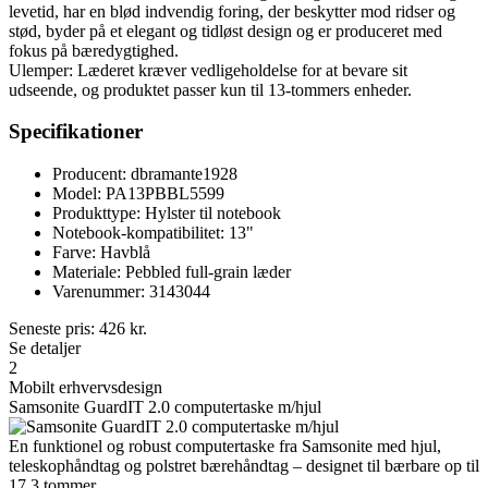
levetid, har en blød indvendig foring, der beskytter mod ridser og
stød, byder på et elegant og tidløst design og er produceret med
fokus på bæredygtighed.
Ulemper: Læderet kræver vedligeholdelse for at bevare sit
udseende, og produktet passer kun til 13-tommers enheder.
Specifikationer
Producent: dbramante1928
Model: PA13PBBL5599
Produkttype: Hylster til notebook
Notebook-kompatibilitet: 13"
Farve: Havblå
Materiale: Pebbled full-grain læder
Varenummer: 3143044
Seneste pris:
426
kr.
Se detaljer
2
Mobilt erhvervsdesign
Samsonite GuardIT 2.0 computertaske m/hjul
En funktionel og robust computertaske fra Samsonite med hjul,
teleskophåndtag og polstret bærehåndtag – designet til bærbare op til
17,3 tommer.