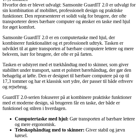
Hvorfor den er blevet udvalgt: Samsonite GuardIT 2.0 er udvalgt for
sin kombination af mobilitet, professionelt design og praktiske
funktioner. Den repræsenterer et solidt valg for brugere, der ofte
transporterer deres bærbare computer og ønsker en taske med hjul
for øget komfort.
Samsonite GuardIT 2.0 er en computertaske med hjul, der
kombinerer funktionalitet og et professionelt udtryk. Tasken er
udviklet til at gøre transporten af bærbare computere lettere og mere
bekvem, især for brugere, der ofte er på farten.
Tasken er udstyret med et trækhåndtag med to skinner, som giver
stabilitet under transport, samt et polstret bærehåndtag, der gør den
behagelig at løfte. Den er designet til bærbare computere på op til
17,3 tommer og har et klassisk sort ydre, der passer til både erhverv
og rejsebrug.
GuardIT 2.0-serien fokuserer på at kombinere praktiske funktioner
med et moderne design, så brugeren får en taske, der både er
funktionel og stilren i hverdagen.
Computertaske med hjul:
Gør transporten af bærbare lettere
og mere ergonomisk.
Teleskophåndtag med to skinner:
Giver stabil og jævn
kørsel.