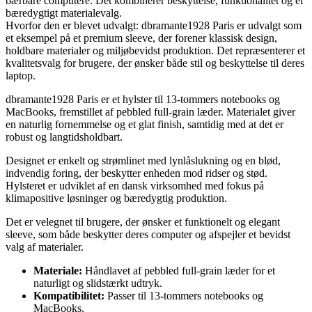
bærbare computere. Det kombinerer beskyttelse, funktionalitet og et
bæredygtigt materialevalg.
Hvorfor den er blevet udvalgt: dbramante1928 Paris er udvalgt som
et eksempel på et premium sleeve, der forener klassisk design,
holdbare materialer og miljøbevidst produktion. Det repræsenterer et
kvalitetsvalg for brugere, der ønsker både stil og beskyttelse til deres
laptop.
dbramante1928 Paris er et hylster til 13-tommers notebooks og
MacBooks, fremstillet af pebbled full-grain læder. Materialet giver
en naturlig fornemmelse og et glat finish, samtidig med at det er
robust og langtidsholdbart.
Designet er enkelt og strømlinet med lynlåslukning og en blød,
indvendig foring, der beskytter enheden mod ridser og stød.
Hylsteret er udviklet af en dansk virksomhed med fokus på
klimapositive løsninger og bæredygtig produktion.
Det er velegnet til brugere, der ønsker et funktionelt og elegant
sleeve, som både beskytter deres computer og afspejler et bevidst
valg af materialer.
Materiale:
Håndlavet af pebbled full-grain læder for et
naturligt og slidstærkt udtryk.
Kompatibilitet:
Passer til 13-tommers notebooks og
MacBooks.