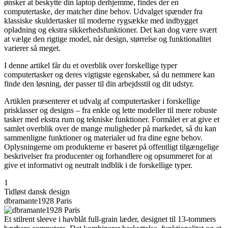
ønsker at beskytte din laptop derhjemme, findes der en
computertaske, der matcher dine behov. Udvalget spænder fra
klassiske skuldertasker til moderne rygsække med indbygget
opladning og ekstra sikkerhedsfunktioner. Det kan dog være svært
at vælge den rigtige model, når design, størrelse og funktionalitet
varierer så meget.
I denne artikel får du et overblik over forskellige typer
computertasker og deres vigtigste egenskaber, så du nemmere kan
finde den løsning, der passer til din arbejdsstil og dit udstyr.
Artiklen præsenterer et udvalg af computertasker i forskellige
prisklasser og designs – fra enkle og lette modeller til mere robuste
tasker med ekstra rum og tekniske funktioner. Formålet er at give et
samlet overblik over de mange muligheder på markedet, så du kan
sammenligne funktioner og materialer ud fra dine egne behov.
Oplysningerne om produkterne er baseret på offentligt tilgængelige
beskrivelser fra producenter og forhandlere og opsummeret for at
give et informativt og neutralt indblik i de forskellige typer.
1
Tidløst dansk design
dbramante1928 Paris
Et stilrent sleeve i havblåt full-grain læder, designet til 13-tommers