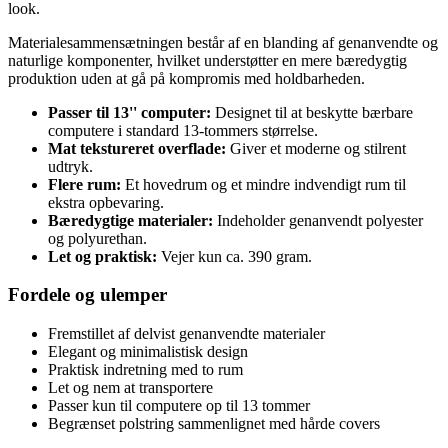
look.
Materialesammensætningen består af en blanding af genanvendte og
naturlige komponenter, hvilket understøtter en mere bæredygtig
produktion uden at gå på kompromis med holdbarheden.
Passer til 13'' computer:
Designet til at beskytte bærbare
computere i standard 13-tommers størrelse.
Mat tekstureret overflade:
Giver et moderne og stilrent
udtryk.
Flere rum:
Et hovedrum og et mindre indvendigt rum til
ekstra opbevaring.
Bæredygtige materialer:
Indeholder genanvendt polyester
og polyurethan.
Let og praktisk:
Vejer kun ca. 390 gram.
Fordele og ulemper
Fremstillet af delvist genanvendte materialer
Elegant og minimalistisk design
Praktisk indretning med to rum
Let og nem at transportere
Passer kun til computere op til 13 tommer
Begrænset polstring sammenlignet med hårde covers