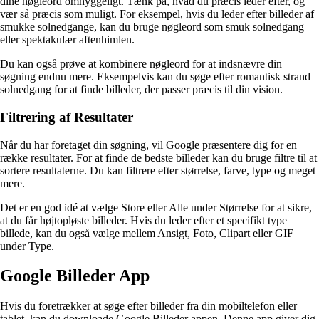
dine nøgleord omhyggeligt. Tænk på, hvad du præcis leder efter, og
vær så præcis som muligt. For eksempel, hvis du leder efter billeder af
smukke solnedgange, kan du bruge nøgleord som smuk solnedgang
eller spektakulær aftenhimlen.
Du kan også prøve at kombinere nøgleord for at indsnævre din
søgning endnu mere. Eksempelvis kan du søge efter romantisk strand
solnedgang for at finde billeder, der passer præcis til din vision.
Filtrering af Resultater
Når du har foretaget din søgning, vil Google præsentere dig for en
række resultater. For at finde de bedste billeder kan du bruge filtre til at
sortere resultaterne. Du kan filtrere efter størrelse, farve, type og meget
mere.
Det er en god idé at vælge Store eller Alle under Størrelse for at sikre,
at du får højtopløste billeder. Hvis du leder efter et specifikt type
billede, kan du også vælge mellem Ansigt, Foto, Clipart eller GIF
under Type.
Google Billeder App
Hvis du foretrækker at søge efter billeder fra din mobiltelefon eller
tablet, kan du downloade Google Billeder appen. Denne app giver dig