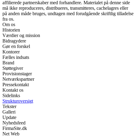
affilierede partnerskaber med forhandlere. Materialet på denne side
må ikke reproduceres, distribueres, transmitteres, cachelagres eller
på anden måde bruges, undtagen med forudgående skriftlig tilladelse
fra os.
Om os
Historien
Værdier og mission
Bidragydere
Gør en forskel
Kontorer
Fælles indsats
Brand
Støttegiver
Provisionstager
Netværkspartner
Pressekontakt
Kontakt os
Sidelinks
Strukturoversigt
Tekster
Galleri
Update
Nyhedsfeed
FirmaSite.dk
Net Web