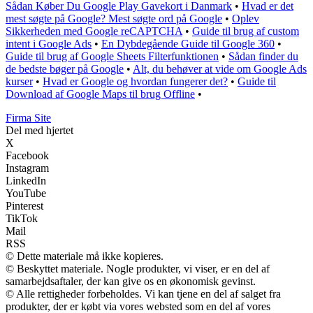
Sådan Køber Du Google Play Gavekort i Danmark
•
Hvad er det
mest søgte på Google? Mest søgte ord på Google
•
Oplev
Sikkerheden med Google reCAPTCHA
•
Guide til brug af custom
intent i Google Ads
•
En Dybdegående Guide til Google 360
•
Guide til brug af Google Sheets Filterfunktionen
•
Sådan finder du
de bedste bøger på Google
•
Alt, du behøver at vide om Google Ads
kurser
•
Hvad er Google og hvordan fungerer det?
•
Guide til
Download af Google Maps til brug Offline
•
F
irma
S
ite
Del med hjertet
X
Facebook
Instagram
LinkedIn
YouTube
Pinterest
TikTok
Mail
RSS
© Dette materiale må ikke kopieres.
© Beskyttet materiale. Nogle produkter, vi viser, er en del af
samarbejdsaftaler, der kan give os en økonomisk gevinst.
© Alle rettigheder forbeholdes. Vi kan tjene en del af salget fra
produkter, der er købt via vores websted som en del af vores