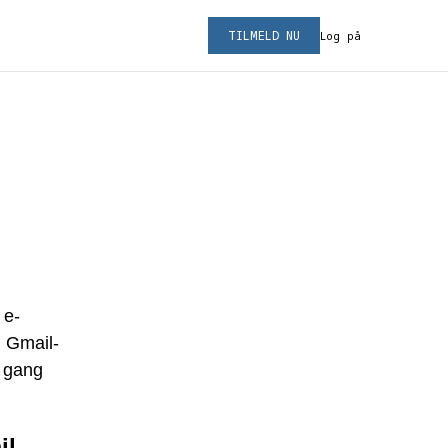
TILMELD NU
Log på
 e-
n Gmail-
i gang
il