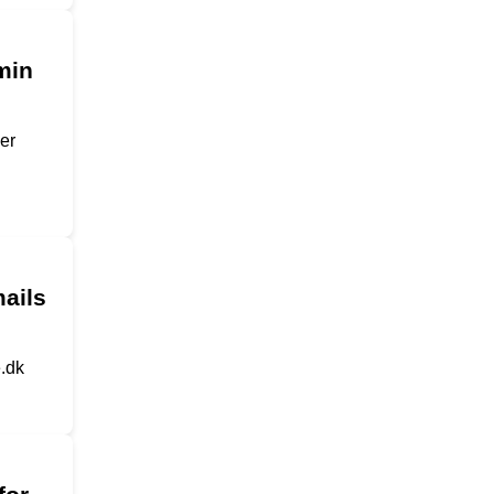
min
er
ails
e.dk