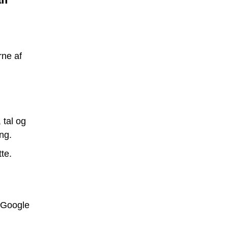
rne af
 tal og
ng.
tte.
e Google