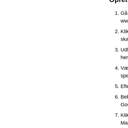
Gå 
ww
Kli
sk
Udf
her
Væl
spe
Eft
Bek
Goo
Kli
Mai