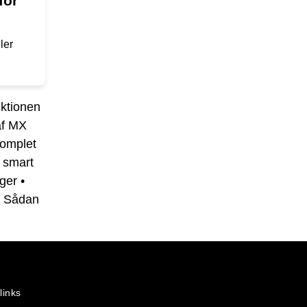
for
ler
nktionen
af MX
Komplet
 smart
ger
•
•
Sådan
links