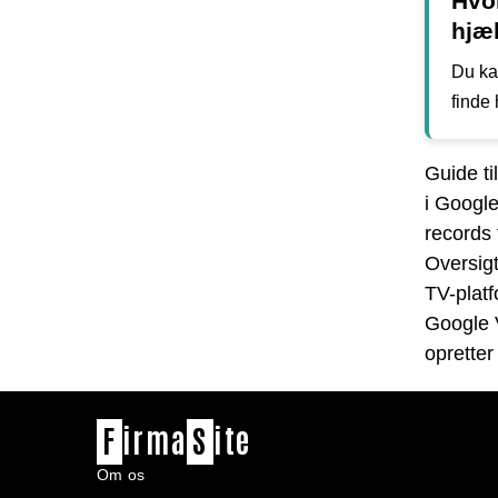
Hvo
hjæ
Du ka
finde
Guide t
i Google
records
Oversig
TV-plat
Google V
opretter
F
irma
S
ite
Om os