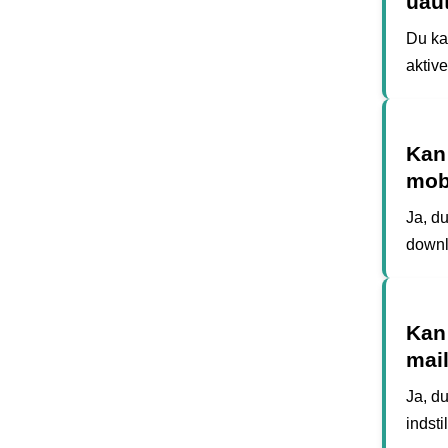
uau
Du ka
aktiv
Kan
mob
Ja, d
downl
Kan 
mai
Ja, du
indsti