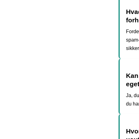
Hvad
forh
Fordel
spam-f
sikke
Kan
ege
Ja, d
du ha
Hvo