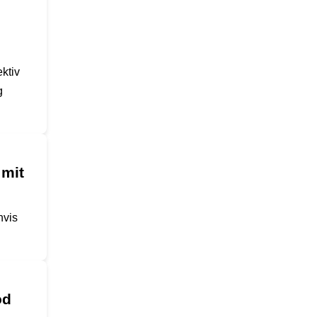
ktiv
g
 mit
hvis
od