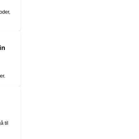
oder,
in
er.
 til