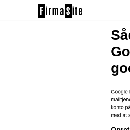
F
irma
S
ite
Så
Go
go
Google 
mailtjen
konto på
med at s
Opret