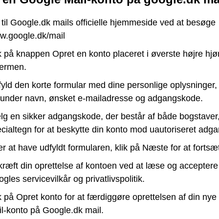
til Google.dk mails officielle hjemmeside ved at besøge
w.google.dk/mail
k på knappen Opret en konto placeret i øverste højre hjø
ærmen.
yld den korte formular med dine personlige oplysninger,
under navn, ønsket e-mailadresse og adgangskode.
g en sikker adgangskode, der består af både bogstaver,
cialtegn for at beskytte din konto mod uautoriseret adga
er at have udfyldt formularen, klik på Næste for at fortsæ
ræft din oprettelse af kontoen ved at læse og acceptere
gles servicevilkår og privatlivspolitik.
k på Opret konto for at færdiggøre oprettelsen af din ny
l-konto på Google.dk mail.