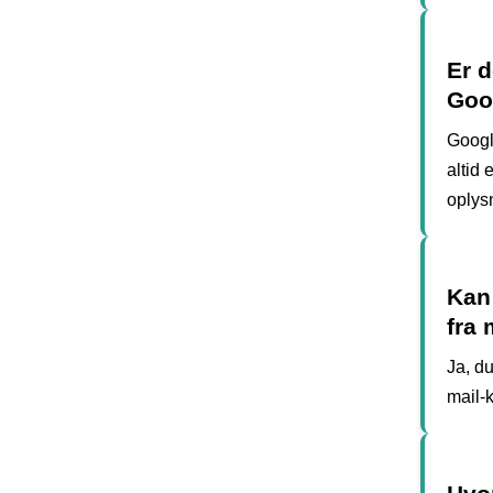
Er d
Goo
Googl
altid
oplysn
Kan
fra
Ja, d
mail-k