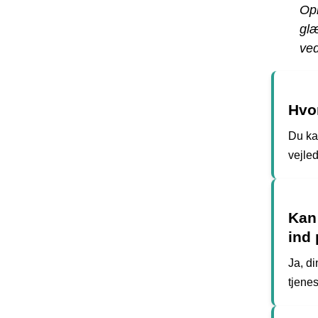
Opr
glæ
ve
Hvo
Du ka
vejled
Kan 
ind 
Ja, di
tjene