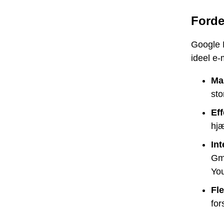
Forde
Google M
ideel e-
Ma
sto
Eff
hjæ
In
Gma
Yo
Fl
for