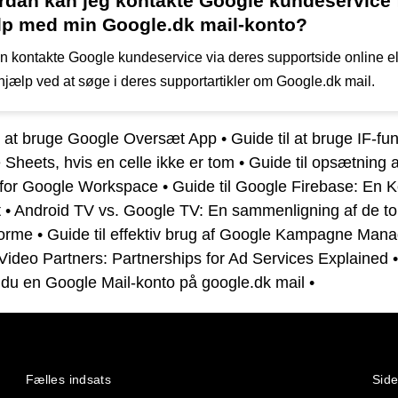
rdan kan jeg kontakte Google kundeservice 
lp med min Google.dk mail-konto?
n kontakte Google kundeservice via deres supportside online el
 hjælp ved at søge i deres supportartikler om Google.dk mail.
il at bruge Google Oversæt App
•
Guide til at bruge IF-fu
 Sheets, hvis en celle ikke er tom
•
Guide til opsætning 
 for Google Workspace
•
Guide til Google Firebase: En 
t
•
Android TV vs. Google TV: En sammenligning af de to
forme
•
Guide til effektiv brug af Google Kampagne Mana
ideo Partners: Partnerships for Ad Services Explained
 du en Google Mail-konto på google.dk mail
•
Fælles indsats
Side