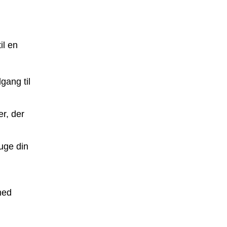
il en
gang til
r, der
uge din
med