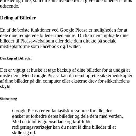
effekter og filtre, som du kan anvende for at give dine billeder et unikt
udseende.
Deling af Billeder
En af de bedste funktioner ved Google Picasa er muligheden for at
dele dine redigerede billeder med andre. Du kan nemt uploade dine
billeder til Picasa-webalbum eller dele dem direkte på sociale
medieplatforme som Facebook og Twitter.
Backup af Billeder
Det er vigtigt at huske at tage backup af dine billeder for at undgå at
miste dem. Med Google Picasa kan du nemt oprette sikkerhedskopier
af dine billeder på din computer eller eksterne drev for sikkerhedens
skyld.
Slutsætning
Google Picasa er en fantastisk ressource for alle, der
ønsker at forbedre deres billeder og dele dem med verden.
Med en intuitiv grænseflade og kraftfulde
redigeringsværktøjer kan du nemt få dine billeder til at
skille sig ud.