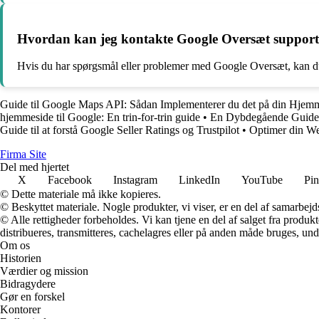
Hvordan kan jeg kontakte Google Oversæt suppor
Hvis du har spørgsmål eller problemer med Google Oversæt, kan du
Guide til Google Maps API: Sådan Implementerer du det på din Hjem
hjemmeside til Google: En trin-for-trin guide
•
En Dybdegående Guide 
Guide til at forstå Google Seller Ratings og Trustpilot
•
Optimer din W
F
irma
S
ite
Del med hjertet
X
Facebook
Instagram
LinkedIn
YouTube
Pin
© Dette materiale må ikke kopieres.
© Beskyttet materiale. Nogle produkter, vi viser, er en del af samarbejd
© Alle rettigheder forbeholdes. Vi kan tjene en del af salget fra produk
distribueres, transmitteres, cachelagres eller på anden måde bruges, und
Om os
Historien
Værdier og mission
Bidragydere
Gør en forskel
Kontorer