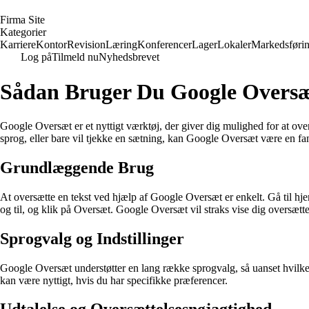
F
irma
S
ite
Kategorier
Karriere
Kontor
Revision
Læring
Konferencer
Lager
Lokaler
Markedsføri
Log på
Tilmeld nu
Nyhedsbrevet
Sådan Bruger Du Google Overs
Google Oversæt er et nyttigt værktøj, der giver dig mulighed for at over
sprog, eller bare vil tjekke en sætning, kan Google Oversæt være en fan
Grundlæggende Brug
At oversætte en tekst ved hjælp af Google Oversæt er enkelt. Gå til 
og til, og klik på Oversæt. Google Oversæt vil straks vise dig oversætte
Sprogvalg og Indstillinger
Google Oversæt understøtter en lang række sprogvalg, så uanset hvilke 
kan være nyttigt, hvis du har specifikke præferencer.