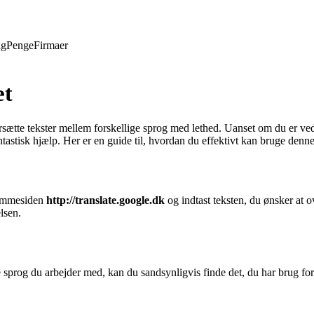
ng
Penge
Firmaer
æt
sætte tekster mellem forskellige sprog med lethed. Uanset om du er ved at
tastisk hjælp. Her er en guide til, hvordan du effektivt kan bruge denne
hjemmesiden
http://translate.google.dk
og indtast teksten, du ønsker at ov
lsen.
sprog du arbejder med, kan du sandsynligvis finde det, du har brug for.