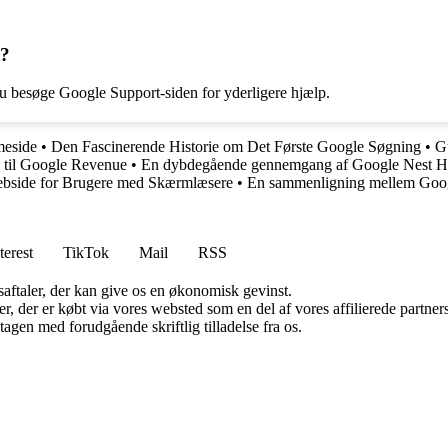
t?
 besøge Google Support-siden for yderligere hjælp.
meside
•
Den Fascinerende Historie om Det Første Google Søgning
•
G
til Google Revenue
•
En dybdegående gennemgang af Google Nest Hub
ebside for Brugere med Skærmlæsere
•
En sammenligning mellem Goo
terest
TikTok
Mail
RSS
saftaler, der kan give os en økonomisk gevinst.
ter, der er købt via vores websted som en del af vores affilierede partn
tagen med forudgående skriftlig tilladelse fra os.