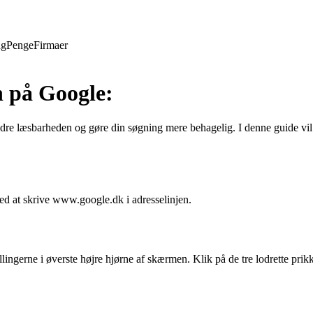
ng
Penge
Firmaer
n på Google:
re læsbarheden og gøre din søgning mere behagelig. I denne guide vil vi
ed at skrive www.google.dk i adresselinjen.
lingerne i øverste højre hjørne af skærmen. Klik på de tre lodrette prik