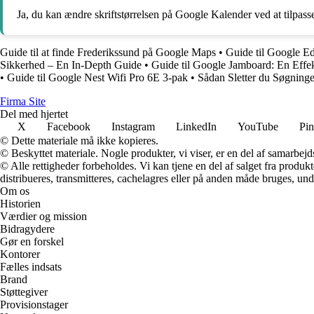
Ja, du kan ændre skriftstørrelsen på Google Kalender ved at tilpasse
Guide til at finde Frederikssund på Google Maps
•
Guide til Google E
Sikkerhed – En In-Depth Guide
•
Guide til Google Jamboard: En Effe
•
Guide til Google Nest Wifi Pro 6E 3-pak
•
Sådan Sletter du Søgning
F
irma
S
ite
Del med hjertet
X
Facebook
Instagram
LinkedIn
YouTube
Pin
© Dette materiale må ikke kopieres.
© Beskyttet materiale. Nogle produkter, vi viser, er en del af samarbejd
© Alle rettigheder forbeholdes. Vi kan tjene en del af salget fra produk
distribueres, transmitteres, cachelagres eller på anden måde bruges, und
Om os
Historien
Værdier og mission
Bidragydere
Gør en forskel
Kontorer
Fælles indsats
Brand
Støttegiver
Provisionstager