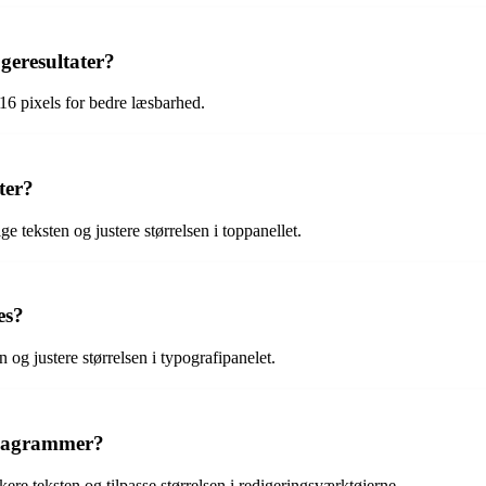
geresultater?
 16 pixels for bedre læsbarhed.
ter?
 teksten og justere størrelsen i toppanellet.
es?
 og justere størrelsen i typografipanelet.
-diagrammer?
re teksten og tilpasse størrelsen i redigeringsværktøjerne.