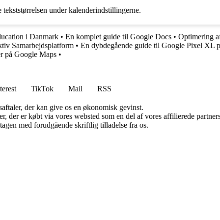
 tekststørrelsen under kalenderindstillingerne.
ducation i Danmark
•
En komplet guide til Google Docs
•
Optimering a
ktiv Samarbejdsplatform
•
En dybdegående guide til Google Pixel XL p
er på Google Maps
•
terest
TikTok
Mail
RSS
saftaler, der kan give os en økonomisk gevinst.
ter, der er købt via vores websted som en del af vores affilierede partn
tagen med forudgående skriftlig tilladelse fra os.