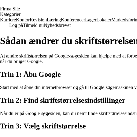
F
irma
S
ite
Kategorier
Karriere
Kontor
Revision
Læring
Konferencer
Lager
Lokaler
Markedsføri
Log på
Tilmeld nu
Nyhedsbrevet
Sådan ændrer du skriftstørrelse
At ændre skriftstørrelsen på Google-søgesiden kan hjælpe med at forbed
når du bruger Google.
Trin 1: Åbn Google
Start med at åbne din internetbrowser og gå til Google-søgemaskinen v
Trin 2: Find skriftstørrelsesindstillinger
Når du er på Google-søgesiden, kan du nemt finde skriftstørrelsesindstil
Trin 3: Vælg skriftstørrelse