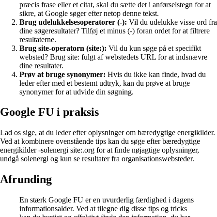
præcis frase eller et citat, skal du sætte det i anførselstegn for at
sikre, at Google søger efter netop denne tekst.
Brug udelukkelsesoperatorer (-):
Vil du udelukke visse ord fra
dine søgeresultater? Tilføj et minus (-) foran ordet for at filtrere
resultaterne.
Brug site-operatorn (site:):
Vil du kun søge på et specifikt
websted? Brug site: fulgt af webstedets URL for at indsnævre
dine resultater.
Prøv at bruge synonymer:
Hvis du ikke kan finde, hvad du
leder efter med et bestemt udtryk, kan du prøve at bruge
synonymer for at udvide din søgning.
Google FU i praksis
Lad os sige, at du leder efter oplysninger om bæredygtige energikilder.
Ved at kombinere ovenstående tips kan du søge efter bæredygtige
energikilder -solenergi site:.org for at finde nøjagtige oplysninger,
undgå solenergi og kun se resultater fra organisationswebsteder.
Afrunding
En stærk Google FU er en uvurderlig færdighed i dagens
informationsalder. Ved at tilegne dig disse tips og tricks