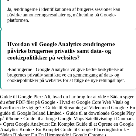
Ja, ændringerne i identifikationen af brugeres sessioner kan
påvirke annonceringsresultater og målretning på Google-
platformen.
Hvordan vil Google Analytics-ændringerne
påvirke brugernes privatliv samt data- og
cookiepolitikker på websites?
Ændringerne i Google Analytics vil give bedre beskyttelse af
brugernes privatliv samt kræve en gennemgang af data- og
cookiepolitikker på websites for at følge de nye retningslinjer.
Guide til Google Plex: Alt, hvad du har brug for at vide
•
Sådan søger
du efter PDF-filer på Google
•
Hvad er Google Core Web Vitals og
hvorfor er de vigtige?
•
Guide til Streaming af Video med Google
•
En
guide til Google Ireland Limited
•
Guide til at downloade Google Play
på iPhone
•
Guide til at bruge Google Maps Satellitvisning i Danmark
•
Opret Google Analytics: En Komplet Guide til at Oprette en Google
Analytics Konto
•
En Komplet Guide til Google Placeringhistorik
•
Sådan Blokerer Du En Hjemmeside i Google Chrome
•