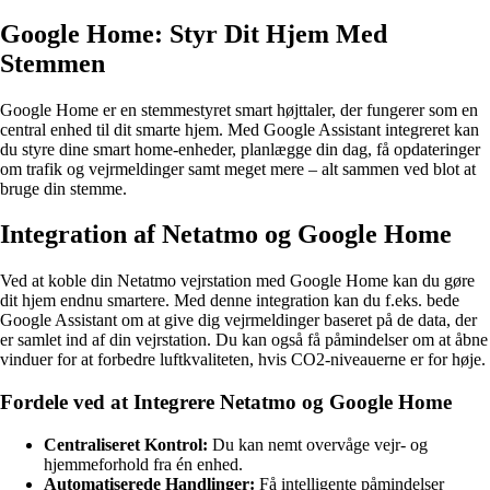
Google Home: Styr Dit Hjem Med
Stemmen
Google Home er en stemmestyret smart højttaler, der fungerer som en
central enhed til dit smarte hjem. Med Google Assistant integreret kan
du styre dine smart home-enheder, planlægge din dag, få opdateringer
om trafik og vejrmeldinger samt meget mere – alt sammen ved blot at
bruge din stemme.
Integration af Netatmo og Google Home
Ved at koble din Netatmo vejrstation med Google Home kan du gøre
dit hjem endnu smartere. Med denne integration kan du f.eks. bede
Google Assistant om at give dig vejrmeldinger baseret på de data, der
er samlet ind af din vejrstation. Du kan også få påmindelser om at åbne
vinduer for at forbedre luftkvaliteten, hvis CO2-niveauerne er for høje.
Fordele ved at Integrere Netatmo og Google Home
Centraliseret Kontrol:
Du kan nemt overvåge vejr- og
hjemmeforhold fra én enhed.
Automatiserede Handlinger:
Få intelligente påmindelser