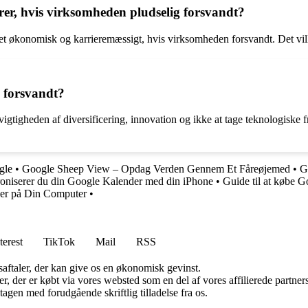
orer, hvis virksomheden pludselig forsvandt?
rket økonomisk og karrieremæssigt, hvis virksomheden forsvandt. Det vil
g forsvandt?
gtigheden af diversificering, innovation og ikke at tage teknologiske f
gle
•
Google Sheep View – Opdag Verden Gennem Et Fåreøjemed
•
G
oniserer du din Google Kalender med din iPhone
•
Guide til at købe G
der på Din Computer
•
terest
TikTok
Mail
RSS
saftaler, der kan give os en økonomisk gevinst.
ter, der er købt via vores websted som en del af vores affilierede partn
tagen med forudgående skriftlig tilladelse fra os.