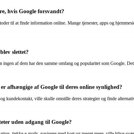
re, hvis Google forsvandt?
oder til at finde information online. Mange tjenester, apps og hjemmesid
blev slettet?
gen af dem har den samme omfang og popularitet som Google. Det vill
er afhængige af Google til deres online synlighed?
g kundekontakt, ville skulle omstille deres strategier og finde alternat
iteter uden adgang til Google?
mation, tjekke e-mails, navigere med kort og meget mere, ville blive svæ