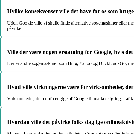
Hvilke konsekvenser ville det have for os som bruge
Uden Google ville vi skulle finde alternative søgemaskiner eller met
påvirket.
Ville der være nogen erstatning for Google, hvis det 
Der er andre søgemaskiner som Bing, Yahoo og DuckDuckGo, men in
Hvad ville virkningerne være for virksomheder, der 
Virksomheder, der er afhængige af Google til markedsføring, trafik o
Hvordan ville det påvirke folks daglige onlineaktiv
Mange af vores daglige onlineaktiviteter, såsom at søge efter infor