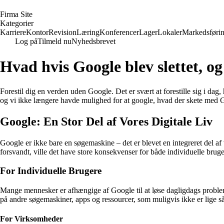
F
irma
S
ite
Kategorier
Karriere
Kontor
Revision
Læring
Konferencer
Lager
Lokaler
Markedsføri
Log på
Tilmeld nu
Nyhedsbrevet
Hvad hvis Google blev slettet, o
Forestil dig en verden uden Google. Det er svært at forestille sig i d
og vi ikke længere havde mulighed for at google, hvad der skete med 
Google: En Stor Del af Vores Digitale Liv
Google er ikke bare en søgemaskine – det er blevet en integreret del af
forsvandt, ville det have store konsekvenser for både individuelle brug
For Individuelle Brugere
Mange mennesker er afhængige af Google til at løse dagligdags probleme
på andre søgemaskiner, apps og ressourcer, som muligvis ikke er lige s
For Virksomheder