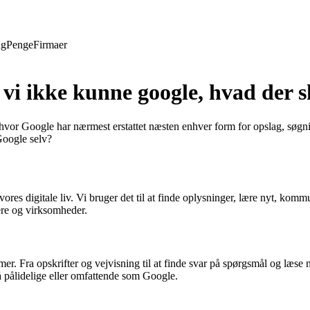
ng
Penge
Firmaer
g vi ikke kunne google, hvad der
ag, hvor Google har nærmest erstattet næsten enhver form for opslag, sø
Google selv?
 vores digitale liv. Vi bruger det til at finde oplysninger, lære nyt, k
ere og virksomheder.
r. Fra opskrifter og vejvisning til at finde svar på spørgsmål og læse 
å pålidelige eller omfattende som Google.