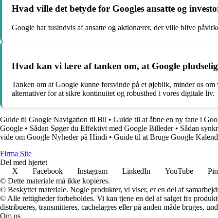
Hvad ville det betyde for Googles ansatte og invest
Google har tusindvis af ansatte og aktionærer, der ville blive påvi
Hvad kan vi lære af tanken om, at Google pludseli
Tanken om at Google kunne forsvinde på et øjeblik, minder os om vi
alternativer for at sikre kontinuitet og robusthed i vores digitale liv.
Guide til Google Navigation til Bil
•
Guide til at åbne en ny fane i Goo
Google
•
Sådan Søger du Effektivt med Google Billeder
•
Sådan synkr
vide om Google Nyheder på Hindi
•
Guide til at Bruge Google Kalen
F
irma
S
ite
Del med hjertet
X
Facebook
Instagram
LinkedIn
YouTube
Pin
© Dette materiale må ikke kopieres.
© Beskyttet materiale. Nogle produkter, vi viser, er en del af samarbejd
© Alle rettigheder forbeholdes. Vi kan tjene en del af salget fra produk
distribueres, transmitteres, cachelagres eller på anden måde bruges, und
Om os