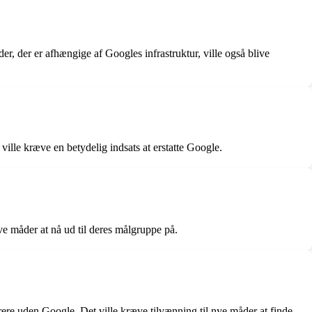
er, der er afhængige af Googles infrastruktur, ville også blive
e kræve en betydelig indsats at erstatte Google.
ive måder at nå ud til deres målgruppe på.
rere uden Google. Det ville kræve tilvænning til nye måder at finde