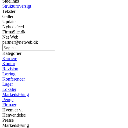
Sidelinks
Strukturoversigt
Tekster
Galleri
Update
Nyhedsfeed
FirmaSite.dk
Net Web
partner@netweb.dk
Kategorier
Karriere
Kontor
Revision
Læring
Konferencer
Lager
Lokaler
Markedsføring
Penge
Firmaer
Hvem er vi
Henvendelse
Presse
Markedsføring