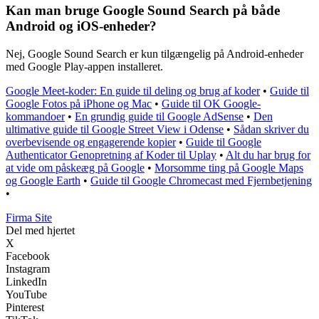
Kan man bruge Google Sound Search på både
Android og iOS-enheder?
Nej, Google Sound Search er kun tilgængelig på Android-enheder
med Google Play-appen installeret.
Google Meet-koder: En guide til deling og brug af koder
•
Guide til
Google Fotos på iPhone og Mac
•
Guide til OK Google-
kommandoer
•
En grundig guide til Google AdSense
•
Den
ultimative guide til Google Street View i Odense
•
Sådan skriver du
overbevisende og engagerende kopier
•
Guide til Google
Authenticator Genopretning af Koder til Uplay
•
Alt du har brug for
at vide om påskeæg på Google
•
Morsomme ting på Google Maps
og Google Earth
•
Guide til Google Chromecast med Fjernbetjening
•
F
irma
S
ite
Del med hjertet
X
Facebook
Instagram
LinkedIn
YouTube
Pinterest