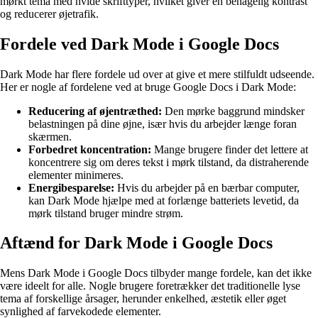
mørkt tema med hvide skrifttyper, hvilket giver en behagelig kontrast
og reducerer øjetrafik.
Fordele ved Dark Mode i Google Docs
Dark Mode har flere fordele ud over at give et mere stilfuldt udseende.
Her er nogle af fordelene ved at bruge Google Docs i Dark Mode:
Reducering af øjentræthed:
Den mørke baggrund mindsker
belastningen på dine øjne, især hvis du arbejder længe foran
skærmen.
Forbedret koncentration:
Mange brugere finder det lettere at
koncentrere sig om deres tekst i mørk tilstand, da distraherende
elementer minimeres.
Energibesparelse:
Hvis du arbejder på en bærbar computer,
kan Dark Mode hjælpe med at forlænge batteriets levetid, da
mørk tilstand bruger mindre strøm.
Aftænd for Dark Mode i Google Docs
Mens Dark Mode i Google Docs tilbyder mange fordele, kan det ikke
være ideelt for alle. Nogle brugere foretrækker det traditionelle lyse
tema af forskellige årsager, herunder enkelhed, æstetik eller øget
synlighed af farvekodede elementer.