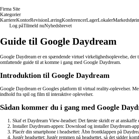
F
irma
S
ite
Kategorier
Karriere
Kontor
Revision
Læring
Konferencer
Lager
Lokaler
Markedsføri
Log på
Tilmeld nu
Nyhedsbrevet
Guide til Google Daydream
Google Daydream er en spændende virtuel virkelighedsoplevelse, der tran
omfattende guide til at komme i gang med Google Daydream.
Introduktion til Google Daydream
Google Daydream er Googles platform til virtual reality-oplevelser. 
indhold fra spil og film til interaktive oplevelser.
Sådan kommer du i gang med Google Day
Skaf et Daydream View-headset: Det første skridt er at anskaff
Installer Daydream-appen: Download og installer Daydream-app
Placér din smartphone i headsettet: Åbn frontklappen på Daydrea
Justér headsettet: Justér remmen på headsettet, så det sidder komfo