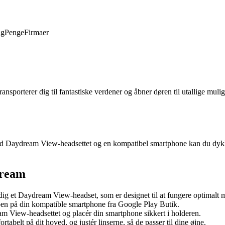
ng
Penge
Firmaer
sporterer dig til fantastiske verdener og åbner døren til utallige muli
Med Daydream View-headsettet og en kompatibel smartphone kan du dykk
dream
e dig et Daydream View-headset, som er designet til at fungere optima
en på din kompatible smartphone fra Google Play Butik.
m View-headsettet og placér din smartphone sikkert i holderen.
rtabelt på dit hoved, og justér linserne, så de passer til dine øjne.