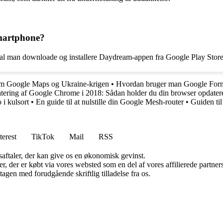
martphone?
al man downloade og installere Daydream-appen fra Google Play Store 
 om Google Maps og Ukraine-krigen
•
Hvordan bruger man Google Forms 
tering af Google Chrome i 2018: Sådan holder du din browser opdatere
i kulsort
•
En guide til at nulstille din Google Mesh-router
•
Guiden ti
terest
TikTok
Mail
RSS
saftaler, der kan give os en økonomisk gevinst.
ter, der er købt via vores websted som en del af vores affilierede partn
tagen med forudgående skriftlig tilladelse fra os.