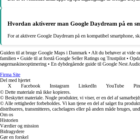
Hvordan aktiverer man Google Daydream på en s
For at aktivere Google Daydream på en kompatibel smartphone, sk
Guiden til at bruge Google Maps i Danmark
•
Alt du behøver at vide
familien
•
Guide til at forstå Google Seller Ratings og Trustpilot
•
Opda
søgemaskineoptimering
•
En dybdegående guide til Google Nest Audio 
F
irma
S
ite
Del med hjertet
X
Facebook
Instagram
LinkedIn
YouTube
Pin
© Dette materiale må ikke kopieres.
© Beskyttet materiale. Nogle produkter, vi viser, er en del af samarbejd
© Alle rettigheder forbeholdes. Vi kan tjene en del af salget fra produk
distribueres, transmitteres, cachelagres eller på anden måde bruges, und
Om os
Historien
Værdier og mission
Bidragydere
Gør en forskel