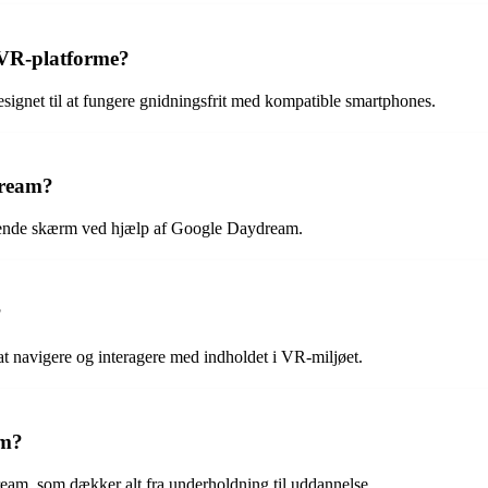
 VR-platforme?
signet til at fungere gnidningsfrit med kompatible smartphones.
dream?
lignende skærm ved hjælp af Google Daydream.
?
at navigere og interagere med indholdet i VR-miljøet.
am?
ream, som dækker alt fra underholdning til uddannelse.