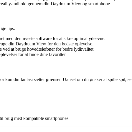
ual reality-indhold gennem din Daydream View og smartphone.
ge tips:
ret med den nyeste software for at sikre optimal ydeevne.
 bruge din Daydream View for den bedste oplevelse.
se ved at bruge hovedtelefoner for bedre lydkvalitet.
evelser for at finde dine favoritter.
 kun din fantasi sætter grænser. Uanset om du ønsker at spille spil, se
 til brug med kompatible smartphones.