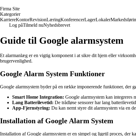
F
irma
S
ite
Kategorier
Karriere
Kontor
Revision
Læring
Konferencer
Lager
Lokaler
Markedsføri
Log på
Tilmeld nu
Nyhedsbrevet
Guide til Google alarmsystem
Et alarmanlæg er en vigtig komponent i at sikre dit hjem eller virks
brugervenlighed.
Google Alarm System Funktioner
Google alarmsystem byder på en række imponerende funktioner, der gør d
Smart Home Integration:
Google alarmsystem kan integreres m
Lang Batterilevetid:
De trådløse sensorer har lang batterilevetid
App-Fjernstyring:
Du kan nemt styre dit alarmsystem via en de
Installation af Google Alarm System
Installation af Google alarmsystem er en simpel og ligetil proces, der k