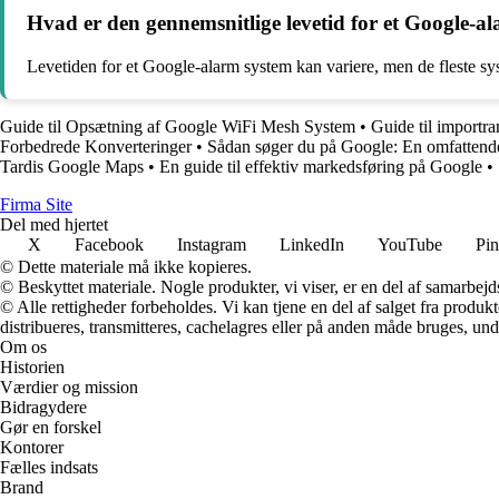
Hvad er den gennemsnitlige levetid for et Google-a
Levetiden for et Google-alarm system kan variere, men de fleste sys
Guide til Opsætning af Google WiFi Mesh System
•
Guide til importr
Forbedrede Konverteringer
•
Sådan søger du på Google: En omfattend
Tardis Google Maps
•
En guide til effektiv markedsføring på Google
•
F
irma
S
ite
Del med hjertet
X
Facebook
Instagram
LinkedIn
YouTube
Pin
© Dette materiale må ikke kopieres.
© Beskyttet materiale. Nogle produkter, vi viser, er en del af samarbejd
© Alle rettigheder forbeholdes. Vi kan tjene en del af salget fra produk
distribueres, transmitteres, cachelagres eller på anden måde bruges, und
Om os
Historien
Værdier og mission
Bidragydere
Gør en forskel
Kontorer
Fælles indsats
Brand