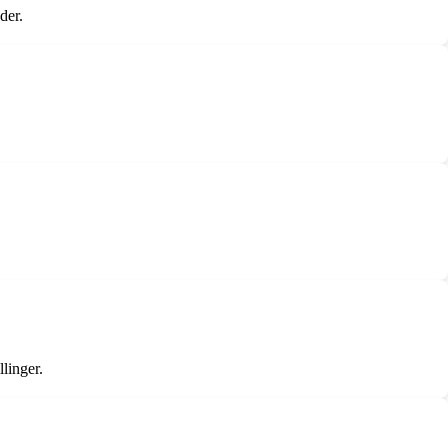
der.
linger.