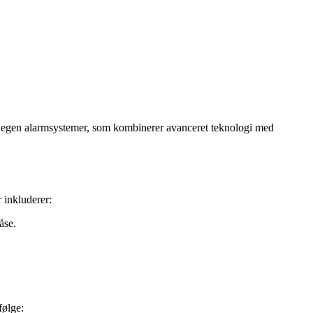
s egen alarmsystemer, som kombinerer avanceret teknologi med
 inkluderer:
åse.
følge: