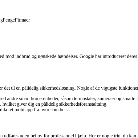
ng
Penge
Firmaer
omhed mod indbrud og uønskede hændelser. Google har introduceret dere
et til en pålidelig sikkerhedsløsning. Nogle af de vigtigste funktioner
ed andre smart home-enheder, såsom termostater, kameraer og smarte l
, hvilket giver dig en pålidelig sikkerhedsforanstaltning.
dikeret mobilapp fra hvor som helst.
an udføres uden behov for professionel hjælp. Her er nogle trin, du kan 