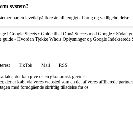
larm system?
temer har en levetid på flere år, afhængigt af brug og vedligeholdelse.
ange i Google Sheets
•
Guide til at Opnå Succes med Google
•
Sådan ge
e guide
•
Hvordan Tjekke Whois Oplysninger og Google Indekserede 
terest
TikTok
Mail
RSS
saftaler, der kan give os en økonomisk gevinst.
ter, der er købt via vores websted som en del af vores affilierede partn
tagen med forudgående skriftlig tilladelse fra os.