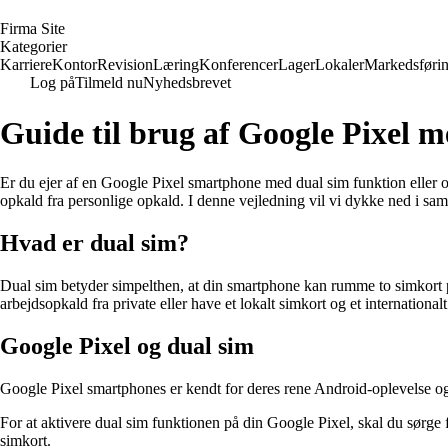
F
irma
S
ite
Kategorier
Karriere
Kontor
Revision
Læring
Konferencer
Lager
Lokaler
Markedsføri
Log på
Tilmeld nu
Nyhedsbrevet
Guide til brug af Google Pixel 
Er du ejer af en Google Pixel smartphone med dual sim funktion eller ove
opkald fra personlige opkald. I denne vejledning vil vi dykke ned i s
Hvad er dual sim?
Dual sim betyder simpelthen, at din smartphone kan rumme to simkort på
arbejdsopkald fra private eller have et lokalt simkort og et international
Google Pixel og dual sim
Google Pixel smartphones er kendt for deres rene Android-oplevelse og 
For at aktivere dual sim funktionen på din Google Pixel, skal du sørge fo
simkort.