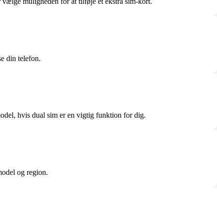
vælge muligheden for at tilføje et ekstra sim-kort.
e din telefon.
del, hvis dual sim er en vigtig funktion for dig.
model og region.