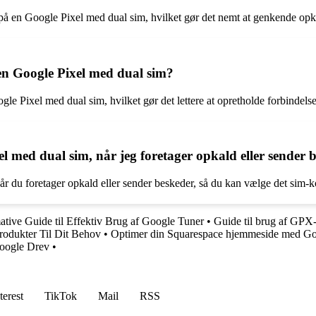
rt på en Google Pixel med dual sim, hvilket gør det nemt at genkende opk
en Google Pixel med dual sim?
gle Pixel med dual sim, hvilket gør det lettere at opretholde forbindels
l med dual sim, når jeg foretager opkald eller sender 
år du foretager opkald eller sender beskeder, så du kan vælge det sim-ko
tive Guide til Effektiv Brug af Google Tuner
•
Guide til brug af GPX
odukter Til Dit Behov
•
Optimer din Squarespace hjemmeside med Go
 Google Drev
•
terest
TikTok
Mail
RSS