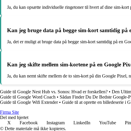
Ja, du kan opsætte individuelle ringetoner til hvert af dine sim-ko
Kan jeg bruge data på begge sim-kort samtidig på 
Ja, det er muligt at bruge data på begge sim-kort samtidig på en Goo
Kan jeg skifte mellem sim-kortene på en Google Pixe
Ja, du kan nemt skifte mellem de to sim-kort på din Google Pixel, n
Guide til Google Nest Hub vs. Sonos: Hvad er forskellen?
•
Den Ultima
Guide til Google Word Coach
•
Sådan Finder Du De Bedste Google-Pr
Guide til Google Wifi Extender
•
Guide til at oprette en billedeserie i
F
irma
S
ite
Del med hjertet
X
Facebook
Instagram
LinkedIn
YouTube
Pin
© Dette materiale må ikke kopieres.