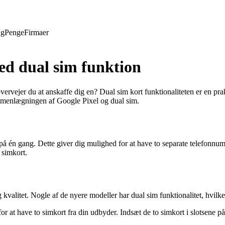
ng
Penge
Firmaer
med dual sim funktion
rvejer du at anskaffe dig en? Dual sim kort funktionaliteten er en prakt
ammenlægningen af Google Pixel og dual sim.
 én gang. Dette giver dig mulighed for at have to separate telefonnumre
t simkort.
kvalitet. Nogle af de nyere modeller har dual sim funktionalitet, hvilk
r at have to simkort fra din udbyder. Indsæt de to simkort i slotsene på 