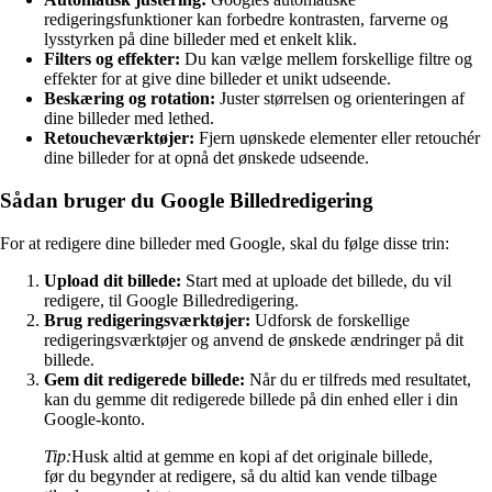
redigeringsfunktioner kan forbedre kontrasten, farverne og
lysstyrken på dine billeder med et enkelt klik.
Filters og effekter:
Du kan vælge mellem forskellige filtre og
effekter for at give dine billeder et unikt udseende.
Beskæring og rotation:
Juster størrelsen og orienteringen af
dine billeder med lethed.
Retoucheværktøjer:
Fjern uønskede elementer eller retouchér
dine billeder for at opnå det ønskede udseende.
Sådan bruger du Google Billedredigering
For at redigere dine billeder med Google, skal du følge disse trin:
Upload dit billede:
Start med at uploade det billede, du vil
redigere, til Google Billedredigering.
Brug redigeringsværktøjer:
Udforsk de forskellige
redigeringsværktøjer og anvend de ønskede ændringer på dit
billede.
Gem dit redigerede billede:
Når du er tilfreds med resultatet,
kan du gemme dit redigerede billede på din enhed eller i din
Google-konto.
Tip:
Husk altid at gemme en kopi af det originale billede,
før du begynder at redigere, så du altid kan vende tilbage