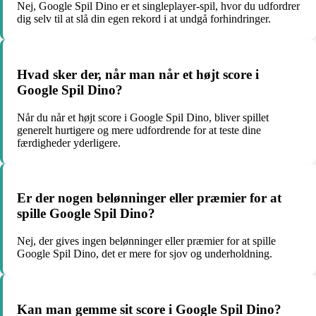
Nej, Google Spil Dino er et singleplayer-spil, hvor du udfordrer
dig selv til at slå din egen rekord i at undgå forhindringer.
Hvad sker der, når man når et højt score i
Google Spil Dino?
Når du når et højt score i Google Spil Dino, bliver spillet
generelt hurtigere og mere udfordrende for at teste dine
færdigheder yderligere.
Er der nogen belønninger eller præmier for at
spille Google Spil Dino?
Nej, der gives ingen belønninger eller præmier for at spille
Google Spil Dino, det er mere for sjov og underholdning.
Kan man gemme sit score i Google Spil Dino?