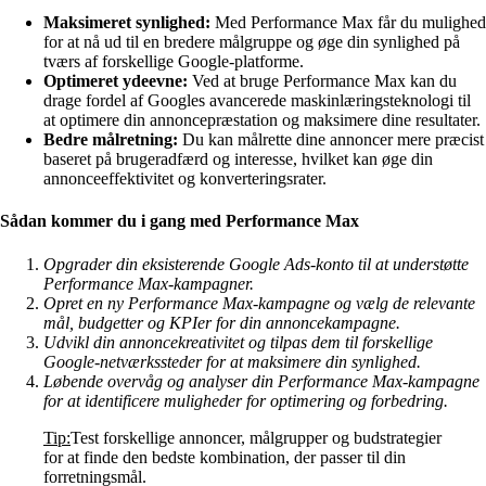
Maksimeret synlighed:
Med Performance Max får du mulighed
for at nå ud til en bredere målgruppe og øge din synlighed på
tværs af forskellige Google-platforme.
Optimeret ydeevne:
Ved at bruge Performance Max kan du
drage fordel af Googles avancerede maskinlæringsteknologi til
at optimere din annoncepræstation og maksimere dine resultater.
Bedre målretning:
Du kan målrette dine annoncer mere præcist
baseret på brugeradfærd og interesse, hvilket kan øge din
annonceeffektivitet og konverteringsrater.
Sådan kommer du i gang med Performance Max
Opgrader din eksisterende Google Ads-konto til at understøtte
Performance Max-kampagner.
Opret en ny Performance Max-kampagne og vælg de relevante
mål, budgetter og KPIer for din annoncekampagne.
Udvikl din annoncekreativitet og tilpas dem til forskellige
Google-netværkssteder for at maksimere din synlighed.
Løbende overvåg og analyser din Performance Max-kampagne
for at identificere muligheder for optimering og forbedring.
Tip:
Test forskellige annoncer, målgrupper og budstrategier
for at finde den bedste kombination, der passer til din
forretningsmål.