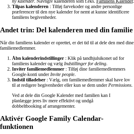
ny kalender
. Navngiv kalenderen som f.eks.
Familiens Kalender
.
Tilpas kalenderen
: Tilføj farvekoder og andre personlige
præferencer til den nye kalender for nemt at kunne identificere
familiens begivenheder.
Andet trin: Del kalenderen med din familie
Når din familiens kalender er oprettet, er det tid til at dele den med dine
familiemedlemmer.
Åbn kalenderindstillinger
: Klik på tandhjulsikonet ud for
familiens kalender og vælg
Indstillinger for deling
.
Inviter familiemedlemmer
: Tilføj dine familiemedlemmers
Google-konti under
Invite people
.
Indstil tilladelser
: Vælg, om familiemedlemmer skal have lov
til at redigere begivenheder eller kun se dem under
Permissions
.
Ved at dele din Google Kalender med familien kan I
planlægge jeres liv mere effektivt og undgå
dobbeltbooking af arrangementer.
Aktivér Google Family Calendar-
funktionen