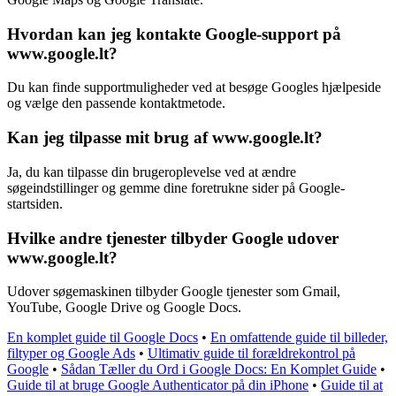
Hvordan kan jeg kontakte Google-support på
www.google.lt?
Du kan finde supportmuligheder ved at besøge Googles hjælpeside
og vælge den passende kontaktmetode.
Kan jeg tilpasse mit brug af www.google.lt?
Ja, du kan tilpasse din brugeroplevelse ved at ændre
søgeindstillinger og gemme dine foretrukne sider på Google-
startsiden.
Hvilke andre tjenester tilbyder Google udover
www.google.lt?
Udover søgemaskinen tilbyder Google tjenester som Gmail,
YouTube, Google Drive og Google Docs.
En komplet guide til Google Docs
•
En omfattende guide til billeder,
filtyper og Google Ads
•
Ultimativ guide til forældrekontrol på
Google
•
Sådan Tæller du Ord i Google Docs: En Komplet Guide
•
Guide til at bruge Google Authenticator på din iPhone
•
Guide til at