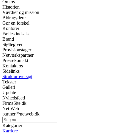
Om os
Historien
Værdier og mission
Bidragydere
Gør en forskel
Kontorer
Fælles indsats
Brand
Støttegiver
Provisionstager
Netværkspartner
Pressekontakt
Kontakt os
Sidelinks
Strukturoversigt
Tekster
Galleri
Update
Nyhedsfeed
FirmaSite.dk
Net Web
partner@netweb.dk
Kategorier
Karriere