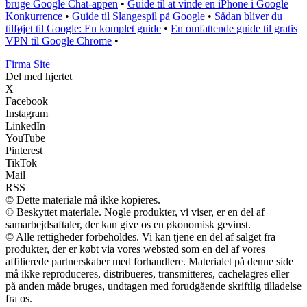
bruge Google Chat-appen
•
Guide til at vinde en iPhone i Google
Konkurrence
•
Guide til Slangespil på Google
•
Sådan bliver du
tilføjet til Google: En komplet guide
•
En omfattende guide til gratis
VPN til Google Chrome
•
F
irma
S
ite
Del med hjertet
X
Facebook
Instagram
LinkedIn
YouTube
Pinterest
TikTok
Mail
RSS
© Dette materiale må ikke kopieres.
© Beskyttet materiale. Nogle produkter, vi viser, er en del af
samarbejdsaftaler, der kan give os en økonomisk gevinst.
© Alle rettigheder forbeholdes. Vi kan tjene en del af salget fra
produkter, der er købt via vores websted som en del af vores
affilierede partnerskaber med forhandlere. Materialet på denne side
må ikke reproduceres, distribueres, transmitteres, cachelagres eller
på anden måde bruges, undtagen med forudgående skriftlig tilladelse
fra os.