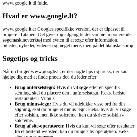
www.google.lt til fulde.
Hvad er www.google.lt?
www.google.lt er Googles specifikke version, der er tilpasset til
brugere i Litauen. Det giver dig adgang til det samme imponerende
søgemaskineværktøj med evnen til at søge efter information,
billeder, nyheder, videoer og meget mere, men på det litauiske sprog.
Søgetips og tricks
Når du bruger www.google.lt, er der nogle tips og tricks, der kan
hjælpe dig med at finde præcis det, du leder efter:
Brug anførselstegn:
Hvis du vil søge efter en specifik
sætning, skal du placere den i anførselstegn. F.eks. bedste
restauranter i Vilnius.
Brug minus-tegn:
Hvis du vil udelukke visse ord fra din
søgning, skal du bruge et minus-tegn. F.eks. hvis du vil søge
efter solskin, men ikke solcreme, kan du skrive: solskin -
solcreme.
Brug af site-operatøren:
Hvis du kun vil søge efter resultater
fra et bestemt websted, kan du bruge site: operatøren. F.eks.
site:lt om sommeren.