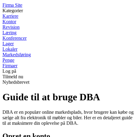
F
irma
S
ite
Kategorier
Karriere
Kontor
Revision
Læring
Konferencer
Lager
Lokaler
Markedsføring
Penge
Firmaer
Log på
Tilmeld nu
Nyhedsbrevet
Guide til at bruge DBA
DBA er en populær online markedsplads, hvor brugere kan købe og
sælge alt fra elektronik til møbler og biler. Her er en detaljeret guide
til at maksimere din oplevelse på DBA.
Opret en konto