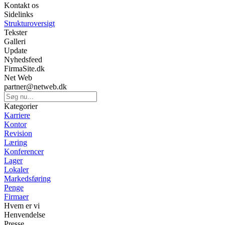
Kontakt os
Sidelinks
Strukturoversigt
Tekster
Galleri
Update
Nyhedsfeed
FirmaSite.dk
Net Web
partner@netweb.dk
Kategorier
Karriere
Kontor
Revision
Læring
Konferencer
Lager
Lokaler
Markedsføring
Penge
Firmaer
Hvem er vi
Henvendelse
Presse