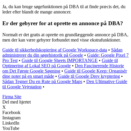
Ja, du kan bruge søgefunktionen på DBA til at finde præcis det, du
leder efter blandt de mange annoncer.
Er der gebyrer for at oprette en annonce på DBA?
Normalt er det gratis at oprette en grundlæggende annonce på DBA,
men der kan være gebyrer forbundet med visse ekstrafunktioner.
Guide til sikkerhedskopiering af Google Workspace-data
•
Sådan
administrerer du din søgehistorik på Google
•
Guide: Google Pixel 7
Pro Test
•
Guide til Google Sheets IMPORTANGE
•
Guide til
Optimering af Lokal SEO på Google
•
Den Fascinerende Historie
om Det Første Google Søgning
•
Guide til Google Keep: Organisér
dine noter på en smart måde
•
Guide til Google Drev kryptering
•
Sådan Tegner Du en Rute på Google Maps
•
Den Ultimative Guide
til Google Vejrstation
•
F
irma
S
ite
Del med hjertet
X
Facebook
Instagram
LinkedIn
YouTube