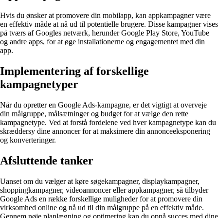
Hvis du ønsker at promovere din mobilapp, kan appkampagner være
en effektiv måde at nå ud til potentielle brugere. Disse kampagner vises
på tværs af Googles netværk, herunder Google Play Store, YouTube
og andre apps, for at øge installationerne og engagementet med din
app.
Implementering af forskellige
kampagnetyper
Når du opretter en Google Ads-kampagne, er det vigtigt at overveje
din målgruppe, målsætninger og budget for at vælge den rette
kampagnetype. Ved at forstå fordelene ved hver kampagnetype kan du
skræddersy dine annoncer for at maksimere din annonceeksponering
og konverteringer.
Afsluttende tanker
Uanset om du vælger at køre søgekampagner, displaykampagner,
shoppingkampagner, videoannoncer eller appkampagner, så tilbyder
Google Ads en række forskellige muligheder for at promovere din
virksomhed online og nå ud til din målgruppe på en effektiv måde.
Gennem nøje planlægning og optimering kan du opnå succes med dine