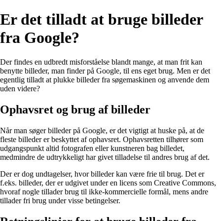
Er det tilladt at bruge billeder
fra Google?
Der findes en udbredt misforståelse blandt mange, at man frit kan
benytte billeder, man finder på Google, til ens eget brug. Men er det
egentlig tilladt at plukke billeder fra søgemaskinen og anvende dem
uden videre?
Ophavsret og brug af billeder
Når man søger billeder på Google, er det vigtigt at huske på, at de
fleste billeder er beskyttet af ophavsret. Ophavsretten tilhører som
udgangspunkt altid fotografen eller kunstneren bag billedet,
medmindre de udtrykkeligt har givet tilladelse til andres brug af det.
Der er dog undtagelser, hvor billeder kan være frie til brug. Det er
f.eks. billeder, der er udgivet under en licens som Creative Commons,
hvoraf nogle tillader brug til ikke-kommercielle formål, mens andre
tillader fri brug under visse betingelser.