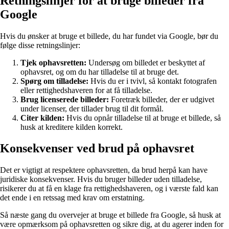
Retningslinjer for at bruge billeder fra
Google
Hvis du ønsker at bruge et billede, du har fundet via Google, bør du
følge disse retningslinjer:
Tjek ophavsretten:
Undersøg om billedet er beskyttet af
ophavsret, og om du har tilladelse til at bruge det.
Spørg om tilladelse:
Hvis du er i tvivl, så kontakt fotografen
eller rettighedshaveren for at få tilladelse.
Brug licenserede billeder:
Foretræk billeder, der er udgivet
under licenser, der tillader brug til dit formål.
Citer kilden:
Hvis du opnår tilladelse til at bruge et billede, så
husk at kreditere kilden korrekt.
Konsekvenser ved brud på ophavsret
Det er vigtigt at respektere ophavsretten, da brud herpå kan have
juridiske konsekvenser. Hvis du bruger billeder uden tilladelse,
risikerer du at få en klage fra rettighedshaveren, og i værste fald kan
det ende i en retssag med krav om erstatning.
Så næste gang du overvejer at bruge et billede fra Google, så husk at
være opmærksom på ophavsretten og sikre dig, at du agerer inden for