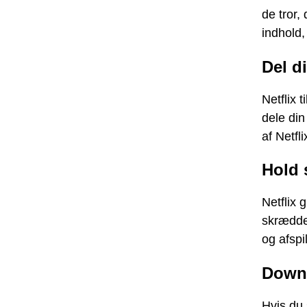
de tror,
indhold,
Del d
Netflix 
dele din
af Netfl
Hold s
Netflix 
skrædde
og afspi
Downl
Hvis du 