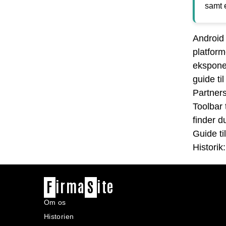
samt e
Android
platfor
ekspone
guide t
Partners
Toolbar 
finder d
Guide ti
Historik
F
irma
S
ite
Om os
Historien