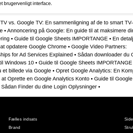
t brugervenligt interface.
 TV vs. Google TV: En sammenligning af de to smart TV-
me
•
Annoncering på Google: En guide til at maksimere di
ring
•
Guide til Google Sheets IMPORTANGE
•
En detal
il at opdatere Google Chrome
•
Google Video Partners:
hips for Ad Services Explained
•
Sådan downloader du 
til Windows 10
•
Guide til Google Sheets IMPORTANGE
u et billede via Google
•
Opret Google Analytics: En Kom
l at Oprette en Google Analytics Konto
•
Guide til Google
: Sådan Finder du dine Login Oplysninger
•
Fælles indsats
Side
Brand
Stru