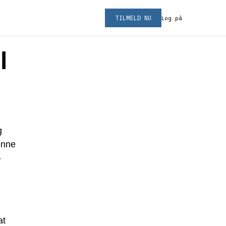
TILMELD NU
Log på
l
g
denne
-
at