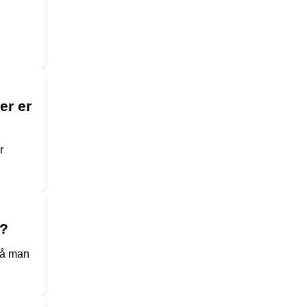
er er
r
e?
 så man