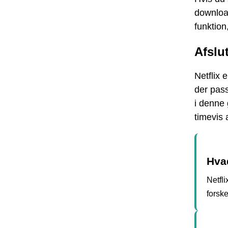
download
funktion
Afslu
Netflix 
der pass
i denne 
timevis 
Hvad
Netfli
forske