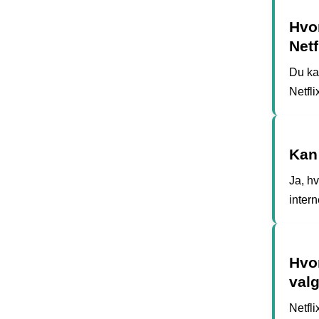
Hvor
Netf
Du kan
Netfl
Kan 
Ja, h
intern
Hvor
val
Netfli