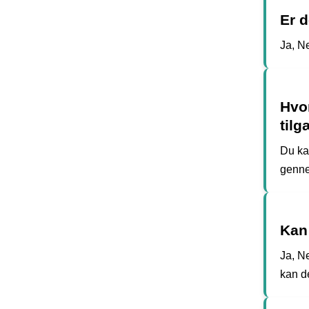
Er d
Ja, Ne
Hvor
tilg
Du ka
genne
Kan
Ja, Ne
kan d