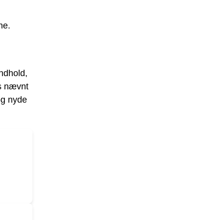
ne.
indhold,
ks nævnt
og nyde