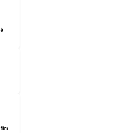
på
 film