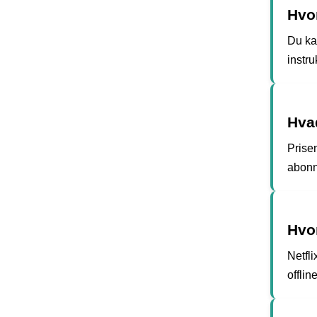
Hvo
Du ka
instru
Hva
Prise
abonn
Hvor
Netfli
offline