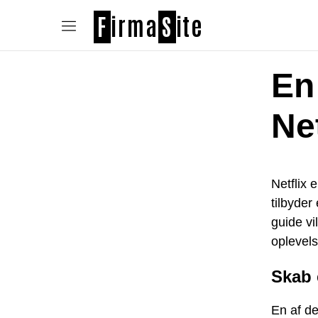
F
irma
S
ite
En
Net
Netflix 
tilbyder
guide vi
oplevels
Skab 
En af de