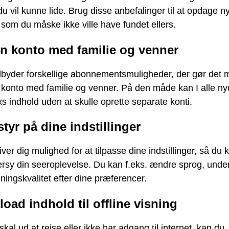
 du vil kunne lide. Brug disse anbefalinger til at opdage ny
 som du måske ikke ville have fundet ellers.
in konto med familie og venner
tilbyder forskellige abonnementsmuligheder, der gør det m
 konto med familie og venner. På den måde kan I alle ny
ixs indhold uden at skulle oprette separate konti.
tyr på dine indstillinger
giver dig mulighed for at tilpasse dine indstillinger, så du 
rsy din seeroplevelse. Du kan f.eks. ændre sprog, under
lningskvalitet efter dine præferencer.
oad indhold til offline visning
skal ud at rejse eller ikke har adgang til internet, kan du