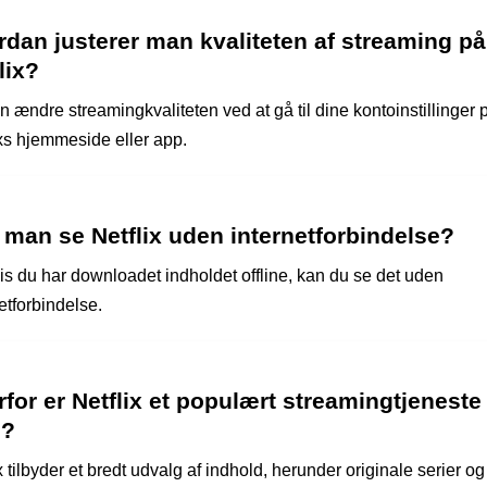
dan justerer man kvaliteten af streaming på
lix?
 ændre streamingkvaliteten ved at gå til dine kontoinstillinger 
ixs hjemmeside eller app.
man se Netflix uden internetforbindelse?
vis du har downloadet indholdet offline, kan du se det uden
etforbindelse.
for er Netflix et populært streamingtjeneste
g?
x tilbyder et bredt udvalg af indhold, herunder originale serier og