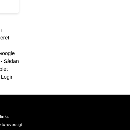
n
jeret
Google
•
Sådan
plet
 Login
links
kturoversigt