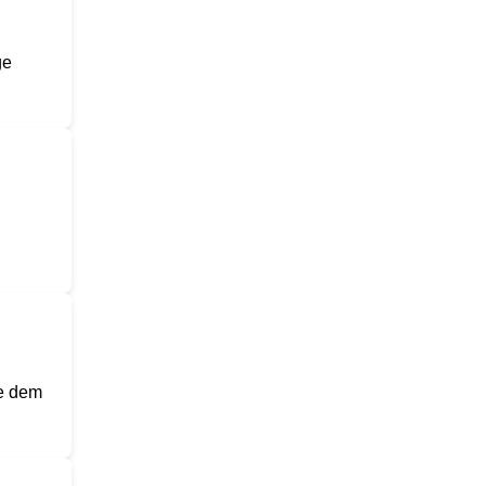
ge
se dem