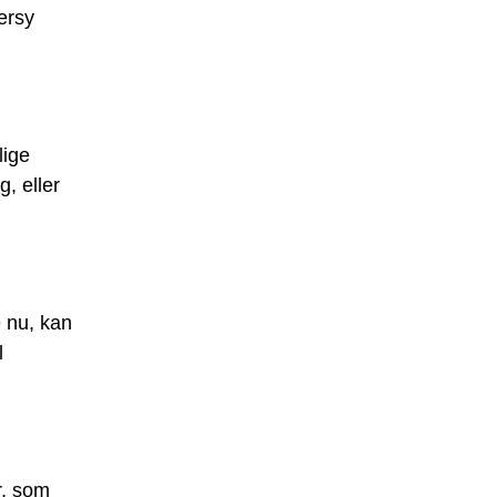
dersy
lige
g, eller
e nu, kan
l
r, som