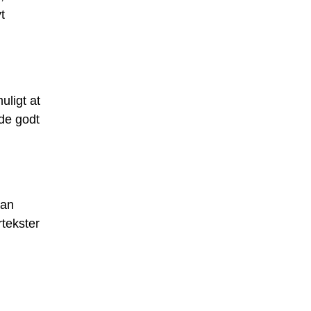
t
uligt at
de godt
kan
tekster