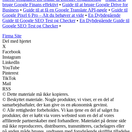
bruge Google Finans effektivt
•
Guide til at bruge Google Drive for
Business
•
Guide til at få en Google Translate API-nøgle
•
Guide til
Google Pixel 6 Pro – Alt du behøver at vide
•
En Dybdegående
Guide til Google SEO Test og Checker
•
En Dybdegående Guide til
Google SEO Test og Checker
•
F
irma
S
ite
Del med hjertet
X
Facebook
Instagram
LinkedIn
YouTube
Pinterest
TikTok
Mail
RSS
© Dette materiale må ikke kopieres.
© Beskyttet materiale. Nogle produkter, vi viser, er en del af
samarbejdsaftaler, der kan give os en økonomisk gevinst.
© Alle rettigheder forbeholdes. Vi kan tjene en del af salget fra
produkter, der er købt via vores websted som en del af vores
affilierede partnerskaber med forhandlere. Materialet på denne side
må ikke reproduceres, distribueres, transmitteres, cachelagres eller
på anden måde bruges, undtagen med forudgående skriftlig tilladelse