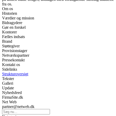
fra os.
Om os
Historien
Værdier og mission
Bidragydere
Gør en forskel
Kontorer
Fælles indsats
Brand
Støttegiver
Provisionstager
Netværkspartner
Pressekontakt
Kontakt os
Sidelinks
Strukturoversigt
Tekster
Galleri
Update
Nyhedsfeed
FirmaSite.dk
Net Web
partner@netweb.dk