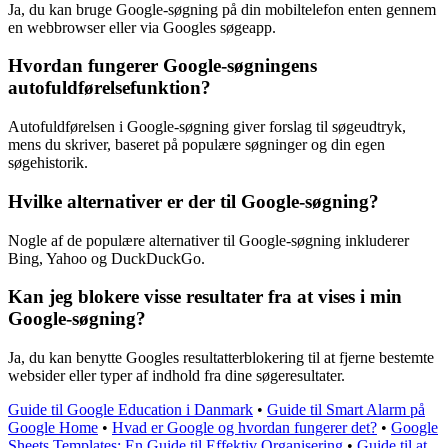
Ja, du kan bruge Google-søgning på din mobiltelefon enten gennem
en webbrowser eller via Googles søgeapp.
Hvordan fungerer Google-søgningens
autofuldførelsefunktion?
Autofuldførelsen i Google-søgning giver forslag til søgeudtryk,
mens du skriver, baseret på populære søgninger og din egen
søgehistorik.
Hvilke alternativer er der til Google-søgning?
Nogle af de populære alternativer til Google-søgning inkluderer
Bing, Yahoo og DuckDuckGo.
Kan jeg blokere visse resultater fra at vises i min
Google-søgning?
Ja, du kan benytte Googles resultatterblokering til at fjerne bestemte
websider eller typer af indhold fra dine søgeresultater.
Guide til Google Education i Danmark
•
Guide til Smart Alarm på
Google Home
•
Hvad er Google og hvordan fungerer det?
•
Google
Sheets Templates: En Guide til Effektiv Organisering
•
Guide til at