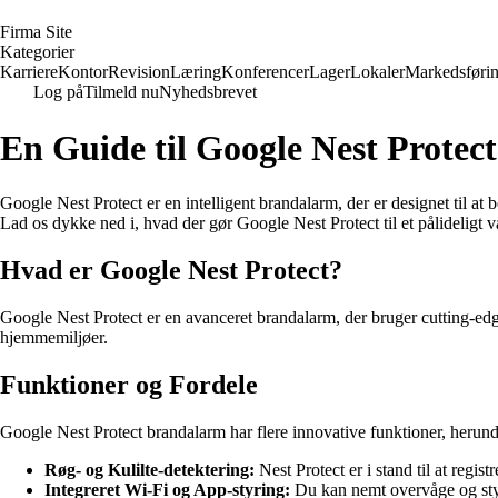
F
irma
S
ite
Kategorier
Karriere
Kontor
Revision
Læring
Konferencer
Lager
Lokaler
Markedsføri
Log på
Tilmeld nu
Nyhedsbrevet
En Guide til Google Nest Prote
Google Nest Protect er en intelligent brandalarm, der er designet til a
Lad os dykke ned i, hvad der gør Google Nest Protect til et pålideligt va
Hvad er Google Nest Protect?
Google Nest Protect er en avanceret brandalarm, der bruger cutting-edge 
hjemmemiljøer.
Funktioner og Fordele
Google Nest Protect brandalarm har flere innovative funktioner, herund
Røg- og Kulilte-detektering:
Nest Protect er i stand til at regis
Integreret Wi-Fi og App-styring:
Du kan nemt overvåge og styr