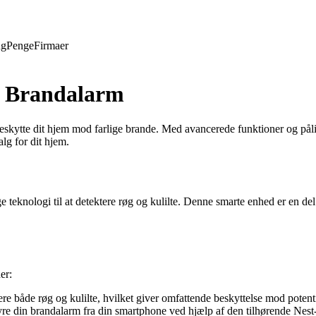
ng
Penge
Firmaer
ct Brandalarm
t beskytte dit hjem mod farlige brande. Med avancerede funktioner og på
lg for dit hjem.
teknologi til at detektere røg og kulilte. Denne smarte enhed er en del 
er:
trere både røg og kulilte, hvilket giver omfattende beskyttelse mod potent
e din brandalarm fra din smartphone ved hjælp af den tilhørende Nest