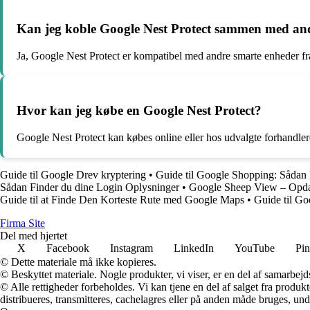
Kan jeg koble Google Nest Protect sammen med an
Ja, Google Nest Protect er kompatibel med andre smarte enheder fra
Hvor kan jeg købe en Google Nest Protect?
Google Nest Protect kan købes online eller hos udvalgte forhandle
Guide til Google Drev kryptering
•
Guide til Google Shopping: Såda
Sådan Finder du dine Login Oplysninger
•
Google Sheep View – Opd
Guide til at Finde Den Korteste Rute med Google Maps
•
Guide til Go
F
irma
S
ite
Del med hjertet
X
Facebook
Instagram
LinkedIn
YouTube
Pin
© Dette materiale må ikke kopieres.
© Beskyttet materiale. Nogle produkter, vi viser, er en del af samarbejd
© Alle rettigheder forbeholdes. Vi kan tjene en del af salget fra produk
distribueres, transmitteres, cachelagres eller på anden måde bruges, und