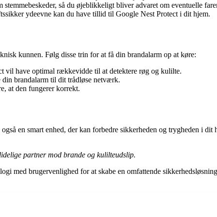
temmebeskeder, så du øjeblikkeligt bliver advaret om eventuelle farer
tssikker ydeevne kan du have tillid til Google Nest Protect i dit hjem.
knisk kunnen. Følg disse trin for at få din brandalarm op at køre:
ct vil have optimal rækkevidde til at detektere røg og kulilte.
e din brandalarm til dit trådløse netværk.
re, at den fungerer korrekt.
også en smart enhed, der kan forbedre sikkerheden og trygheden i dit h
idelige partner mod brande og kulilteudslip.
ogi med brugervenlighed for at skabe en omfattende sikkerhedsløsning 