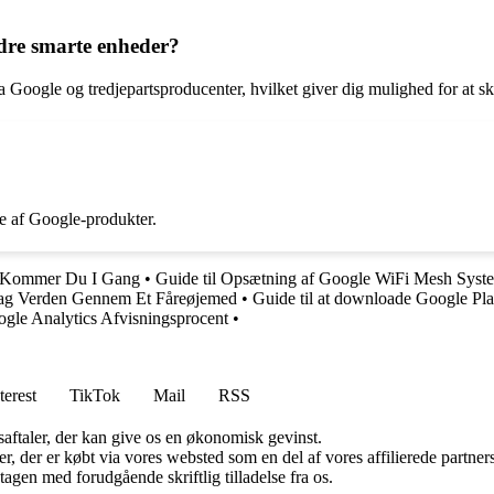
dre smarte enheder?
 Google og tredjepartsproducenter, hvilket giver dig mulighed for at s
re af Google-produkter.
n Kommer Du I Gang
•
Guide til Opsætning af Google WiFi Mesh Syst
ag Verden Gennem Et Fåreøjemed
•
Guide til at downloade Google P
ogle Analytics Afvisningsprocent
•
terest
TikTok
Mail
RSS
saftaler, der kan give os en økonomisk gevinst.
ter, der er købt via vores websted som en del af vores affilierede partn
tagen med forudgående skriftlig tilladelse fra os.