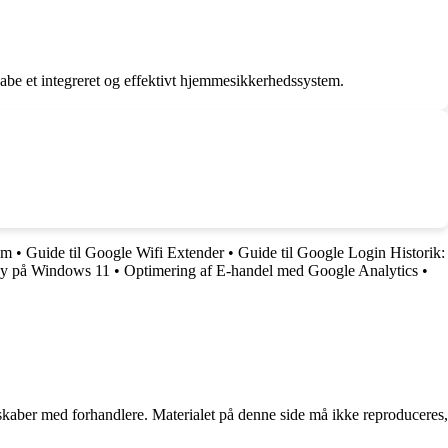
kabe et integreret og effektivt hjemmesikkerhedssystem.
em
•
Guide til Google Wifi Extender
•
Guide til Google Login Historik:
lay på Windows 11
•
Optimering af E-handel med Google Analytics
•
erskaber med forhandlere. Materialet på denne side må ikke reproduceres,