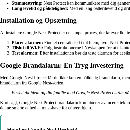
Stemmestyring:
Nest Protect kan kommunikere med dig gennem s
Lang levetid og pålidelighed:
Med en lang batterilevetid og drif
Installation og Opsætning
At installere Google Nest Protect er en simpel proces, der kræver lidt te
Placer alarmen:
Find et centralt sted i dit hjem, hvor Nest Prote
Tilslut til Wi-Fi:
Følg instruktionerne i Nest-appen for at tilslutt
Test alarmen:
Efter installationen bør du teste alarmen for at sik
Google Brandalarm: En Tryg Investering
Med Google Nest Protect får du ikke kun en pålidelig brandalarm, men 
brandalarm fra Google Nest-serien.
Beskyt dit hjem og din familie med Google Nest Protect – din pål
Kort sagt, Google Nest Protect brandalarm kombinerer avanceret teknol
denne smarte enhed et must-have for ethvert hjem.
Hvad er Google Nest Protect?