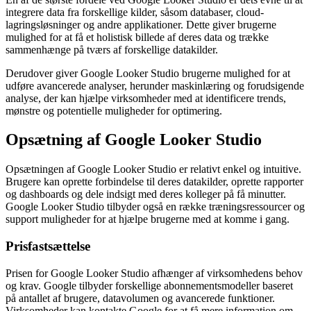
integrere data fra forskellige kilder, såsom databaser, cloud-
lagringsløsninger og andre applikationer. Dette giver brugerne
mulighed for at få et holistisk billede af deres data og trække
sammenhænge på tværs af forskellige datakilder.
Derudover giver Google Looker Studio brugerne mulighed for at
udføre avancerede analyser, herunder maskinlæring og forudsigende
analyse, der kan hjælpe virksomheder med at identificere trends,
mønstre og potentielle muligheder for optimering.
Opsætning af Google Looker Studio
Opsætningen af Google Looker Studio er relativt enkel og intuitive.
Brugere kan oprette forbindelse til deres datakilder, oprette rapporter
og dashboards og dele indsigt med deres kolleger på få minutter.
Google Looker Studio tilbyder også en række træningsressourcer og
support muligheder for at hjælpe brugerne med at komme i gang.
Prisfastsættelse
Prisen for Google Looker Studio afhænger af virksomhedens behov
og krav. Google tilbyder forskellige abonnementsmodeller baseret
på antallet af brugere, datavolumen og avancerede funktioner.
Virksomheder kan kontakte Google for at få mere information om