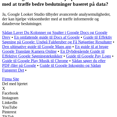
med at træffe bedre beslutninger baseret på data?
Ja, Google Looker Studio tilbyder avancerede analysemuligheder,
der kan hjælpe virksomheder med at træffe informerede og
datadrevne beslutninger.
Sådan Laver Du Kolonner og Spalter i Google Docs og Google
Drev
•
En omfattende guide til Docs af Google
•
Guide til Effektiv
Søgning på Google: Undgå Faldgruber og Få Nøjagtige Resultater
•
Den ultimative guide til Google Maps app
•
En guide til at bruge
Google Translate Kamera Online
•
En Dybdegående Guide til
Effektive Google Søgningsteknikker
•
Guide til Google Pay Logo
•
Guide til Google Play Musik til Chrome
•
Sådan søger du efter
PDF-filer på Google
•
Guide til Google Inkognito og Sådan
Fungerer Det
•
F
irma
S
ite
Del med hjertet
X
Facebook
Instagram
LinkedIn
YouTube
Pinterest
TikTok