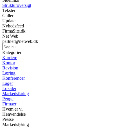
Sidelinks
Strukturoversigt
Tekster
Galleri
Update
Nyhedsfeed
FirmaSite.dk
Net Web
partner@netweb.dk
Kategorier
Karriere
Kontor
Revision
Læring
Konferencer
Lager
Lokaler
Markedsføring
Penge
Firmaer
Hvem er vi
Henvendelse
Presse
Markedsføring