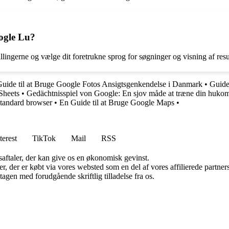
ogle Lu?
lingerne og vælge dit foretrukne sprog for søgninger og visning af resul
uide til at Bruge Google Fotos Ansigtsgenkendelse i Danmark
•
Guide
 Sheets
•
Gedächtnisspiel von Google: En sjov måde at træne din huko
standard browser
•
En Guide til at Bruge Google Maps
•
terest
TikTok
Mail
RSS
saftaler, der kan give os en økonomisk gevinst.
ter, der er købt via vores websted som en del af vores affilierede partn
tagen med forudgående skriftlig tilladelse fra os.