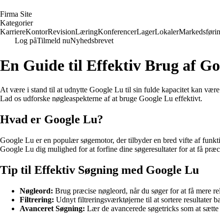
F
irma
S
ite
Kategorier
Karriere
Kontor
Revision
Læring
Konferencer
Lager
Lokaler
Markedsføri
Log på
Tilmeld nu
Nyhedsbrevet
En Guide til Effektiv Brug af G
At være i stand til at udnytte Google Lu til sin fulde kapacitet kan være
Lad os udforske nøgleaspekterne af at bruge Google Lu effektivt.
Hvad er Google Lu?
Google Lu er en populær søgemotor, der tilbyder en bred vifte af funkt
Google Lu dig mulighed for at forfine dine søgeresultater for at få præci
Tip til Effektiv Søgning med Google Lu
Nøgleord:
Brug præcise nøgleord, når du søger for at få mere rel
Filtrering:
Udnyt filtreringsværktøjerne til at sortere resultater 
Avanceret Søgning:
Lær de avancerede søgetricks som at sætte a