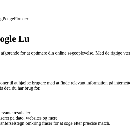
ng
Penge
Firmaer
oogle Lu
 afgørende for at optimere din online søgeoplevelse. Med de rigtige værkt
ioner til at hjælpe brugere med at finde relevant information på intern
s det, du har brug for.
evante resultater.
baseret på dato, websites og mere.
nførselstegn omkring fraser for at søge efter præcise match.