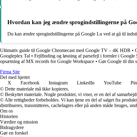
Hvordan kan jeg ændre sprogindstillingerne på Go
Du kan ændre sprogindstillingerne på Google Lu ved at gå til indstil
Ultimativ guide til Google Chromecast med Google TV – 4K HDR
•
G
Googleplex Tal
•
Fejlfinding og løsning af parsefejl i formler i Google
opsætning af MX records for Google Workspace
•
Gør Google til din 
F
irma
S
ite
Del med hjertet
X
Facebook
Instagram
LinkedIn
YouTube
Pin
© Dette materiale må ikke kopieres.
© Beskyttet materiale. Nogle produkter, vi viser, er en del af samarbejd
© Alle rettigheder forbeholdes. Vi kan tjene en del af salget fra produk
distribueres, transmitteres, cachelagres eller på anden måde bruges, und
Om os
Historien
Værdier og mission
Bidragydere
Gør en forskel