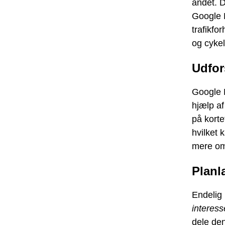
andet. D
Google M
trafikfo
og cykel
Udfo
Google M
hjælp a
på korte
hvilket 
mere om
Planl
Endelig
interess
dele de