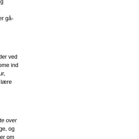
og
e
er gå-
der ved
ome ind
ur,
 lære
ste over
øge, og
ger om