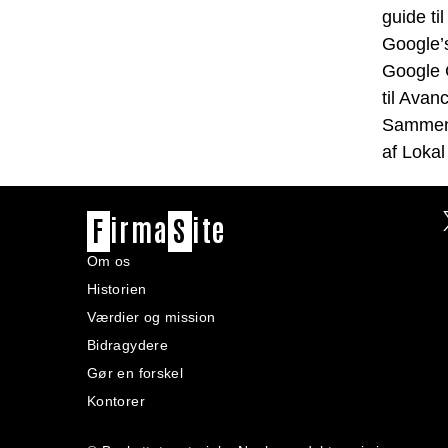
guide ti
Google’
Google 
til Ava
Sammenl
af Loka
F
irma
S
ite
Om os
Historien
Værdier og mission
Bidragydere
Gør en forskel
Kontorer