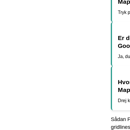
Map
Tryk 
Er d
Goo
Ja, du
Hvo
Map
Drej k
Sådan Fl
gridline