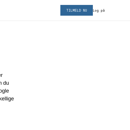
TILMELD NU
Log på
er
m du
ogle
kellige