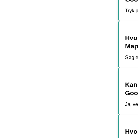
Tryk 
Hvo
Map
Søg ef
Kan
Goo
Ja, v
Hvor