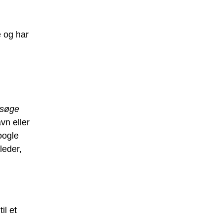
e og har
søge
vn eller
oogle
leder,
til et