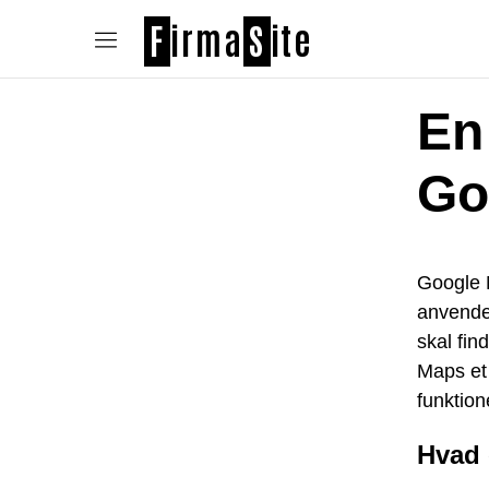
F
irma
S
ite
En
Go
Google 
anvende
skal fin
Maps et 
funktion
Hvad 