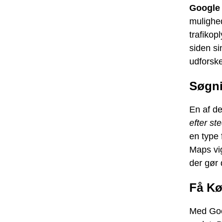
Google
mulighed
trafikop
siden si
udforsk
Søgni
En af de
efter st
en type 
Maps vig
der gør 
Få Kø
Med Go