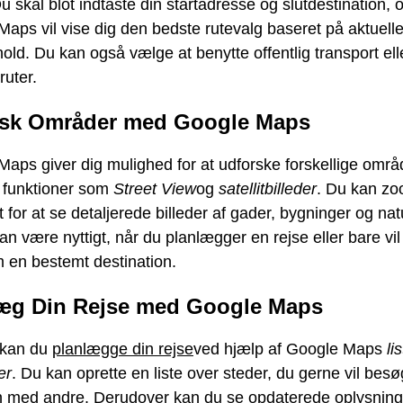
u skal blot indtaste din startadresse og slutdestination, 
aps vil vise dig den bedste rutevalg baseret på aktuell
rhold. Du kan også vælge at benytte offentlig transport ell
ruter.
rsk Områder med Google Maps
aps giver dig mulighed for at udforske forskellige områ
f funktioner som
Street View
og
satellitbilleder
. Du kan zo
t for at se detaljerede billeder af gader, bygninger og nat
kan være nyttigt, når du planlægger en rejse eller bare vil
 en bestemt destination.
æg Din Rejse med Google Maps
 kan du
planlægge din rejse
ved hjælp af Google Maps
li
er
. Du kan oprette en liste over steder, du gerne vil bes
n med andre. Derudover kan du se opdaterede oplysnin