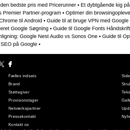
l den bedste pris med Pricerunner
•
Et dybtgående kig på
s Premier Partner-program
•
Optimer din browsingoplev
Chrome til Android
•
Guide til at bruge VPN med Google
nceret Google Søgning
•
Guide til Google Fonts Håndskrift
igning: Google Nest Audio vs Sonos One
•
Guide til Op
l SEO på Google
•
Fælles indsats
Side
Brand
Stru
Støttegiver
Teks
Provisionstager
Gall
Netværkspartner
Upd
Pressekontakt
Nyh
Kontakt os