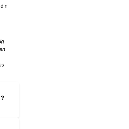
 din
ig
den
ps
j?