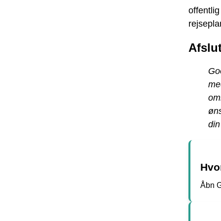
offentli
rejsepl
Afslu
Goo
med
omk
øns
din
Hvo
Åbn G