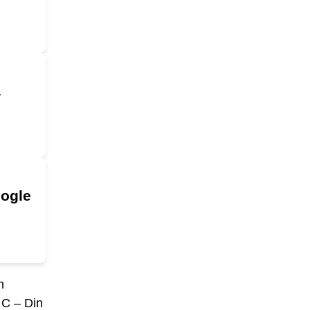
å
oogle
n
 C – Din