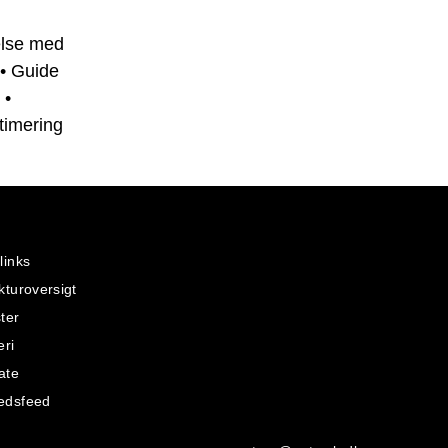
else med
•
Guide
•
timering
links
kturoversigt
ter
eri
ate
edsfeed