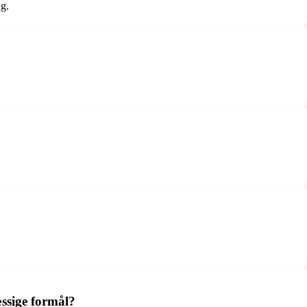
ng.
æssige formål?