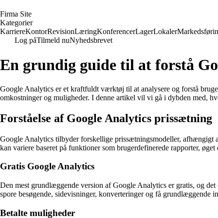
F
irma
S
ite
Kategorier
Karriere
Kontor
Revision
Læring
Konferencer
Lager
Lokaler
Markedsføri
Log på
Tilmeld nu
Nyhedsbrevet
En grundig guide til at forstå G
Google Analytics er et kraftfuldt værktøj til at analysere og forstå br
omkostninger og muligheder. I denne artikel vil vi gå i dybden med, h
Forståelse af Google Analytics prissætning
Google Analytics tilbyder forskellige prissætningsmodeller, afhængigt 
kan variere baseret på funktioner som brugerdefinerede rapporter, øget 
Gratis Google Analytics
Den mest grundlæggende version af Google Analytics er gratis, og det er
spore besøgende, sidevisninger, konverteringer og få grundlæggende in
Betalte muligheder