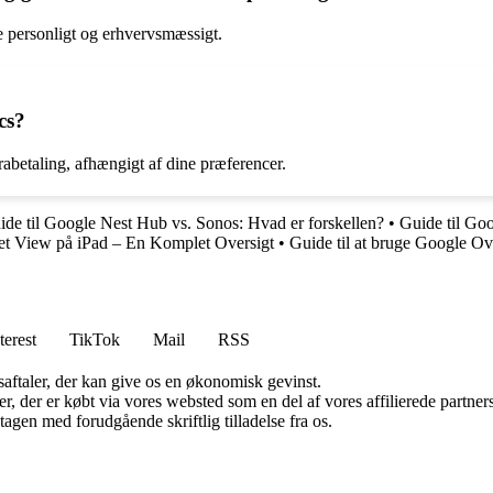
e personligt og erhvervsmæssigt.
cs?
rabetaling, afhængigt af dine præferencer.
ide til Google Nest Hub vs. Sonos: Hvad er forskellen?
•
Guide til Go
et View på iPad – En Komplet Oversigt
•
Guide til at bruge Google O
terest
TikTok
Mail
RSS
saftaler, der kan give os en økonomisk gevinst.
ter, der er købt via vores websted som en del af vores affilierede partn
tagen med forudgående skriftlig tilladelse fra os.