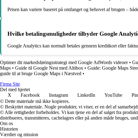
Prisen kan variere baseret på omfanget og behovet af brugen – båd
Hvilke betalingsmuligheder tilbyder Google Analyti
Google Analytics kan normalt betales gennem kreditkort eller faktu
Optimer dit markedsføringsstrategi med Google AdWords videoer
•
Gu
Maps
•
Guide til Google Nest med Altibox
•
Guide: Google Maps Stre
guide til at bruge Google Maps i Næstved
•
F
irma
S
ite
Del med hjertet
X
Facebook
Instagram
LinkedIn
YouTube
Pin
© Dette materiale må ikke kopieres.
© Beskyttet materiale. Nogle produkter, vi viser, er en del af samarbejd
© Alle rettigheder forbeholdes. Vi kan tjene en del af salget fra produk
distribueres, transmitteres, cachelagres eller på anden måde bruges, und
Om os
Historien
Værdier og mission