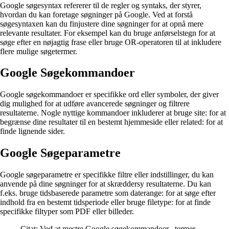
Google søgesyntax refererer til de regler og syntaks, der styrer,
hvordan du kan foretage søgninger på Google. Ved at forstå
søgesyntaxen kan du finjustere dine søgninger for at opnå mere
relevante resultater. For eksempel kan du bruge anførselstegn for at
søge efter en nøjagtig frase eller bruge OR-operatoren til at inkludere
flere mulige søgetermer.
Google Søgekommandoer
Google søgekommandoer er specifikke ord eller symboler, der giver
dig mulighed for at udføre avancerede søgninger og filtrere
resultaterne. Nogle nyttige kommandoer inkluderer at bruge site: for at
begrænse dine resultater til en bestemt hjemmeside eller related: for at
finde lignende sider.
Google Søgeparametre
Google søgeparametre er specifikke filtre eller indstillinger, du kan
anvende på dine søgninger for at skræddersy resultaterne. Du kan
f.eks. bruge tidsbaserede parametre som daterange: for at søge efter
indhold fra en bestemt tidsperiode eller bruge filetype: for at finde
specifikke filtyper som PDF eller billeder.
Citat: Ved at mestre Google søgekommandoer, -termer, -