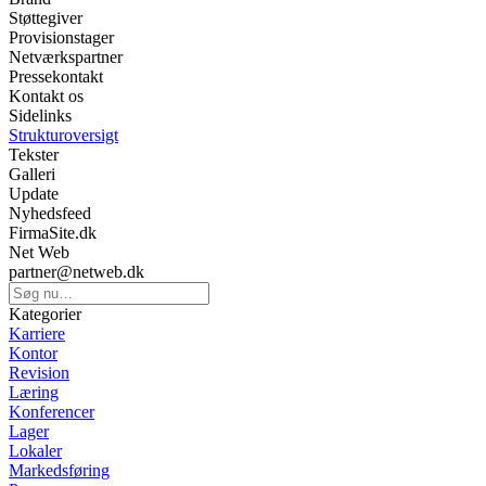
Støttegiver
Provisionstager
Netværkspartner
Pressekontakt
Kontakt os
Sidelinks
Strukturoversigt
Tekster
Galleri
Update
Nyhedsfeed
FirmaSite.dk
Net Web
partner@netweb.dk
Kategorier
Karriere
Kontor
Revision
Læring
Konferencer
Lager
Lokaler
Markedsføring