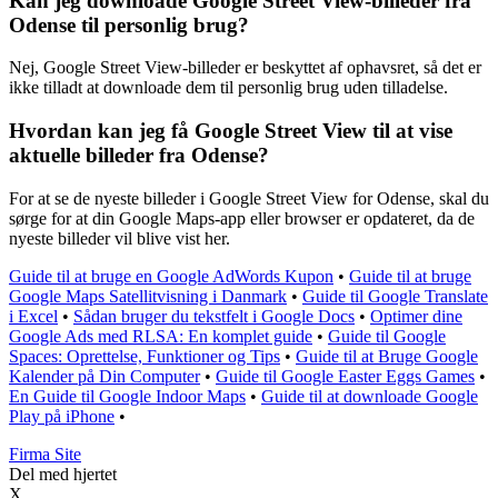
Kan jeg downloade Google Street View-billeder fra
Odense til personlig brug?
Nej, Google Street View-billeder er beskyttet af ophavsret, så det er
ikke tilladt at downloade dem til personlig brug uden tilladelse.
Hvordan kan jeg få Google Street View til at vise
aktuelle billeder fra Odense?
For at se de nyeste billeder i Google Street View for Odense, skal du
sørge for at din Google Maps-app eller browser er opdateret, da de
nyeste billeder vil blive vist her.
Guide til at bruge en Google AdWords Kupon
•
Guide til at bruge
Google Maps Satellitvisning i Danmark
•
Guide til Google Translate
i Excel
•
Sådan bruger du tekstfelt i Google Docs
•
Optimer dine
Google Ads med RLSA: En komplet guide
•
Guide til Google
Spaces: Oprettelse, Funktioner og Tips
•
Guide til at Bruge Google
Kalender på Din Computer
•
Guide til Google Easter Eggs Games
•
En Guide til Google Indoor Maps
•
Guide til at downloade Google
Play på iPhone
•
F
irma
S
ite
Del med hjertet
X