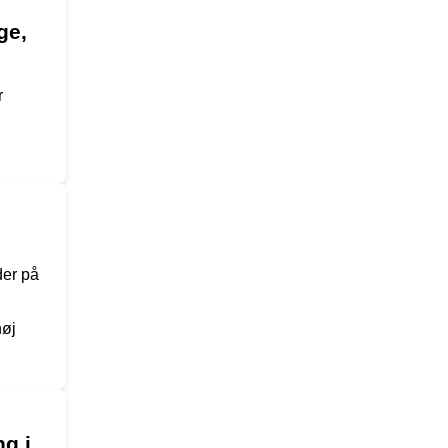
ge,
r
der på
høj
g i