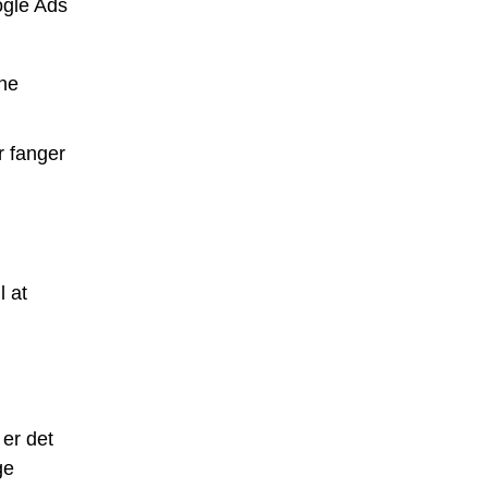
ogle Ads
ine
r fanger
l at
er det
ge