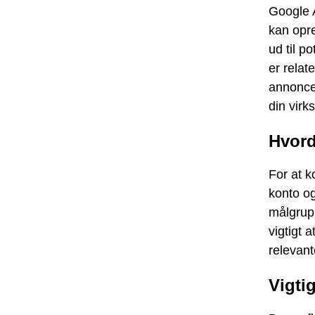
Google 
kan opr
ud til p
er relat
annonce,
din vir
Hvor
For at 
konto o
målgrup
vigtigt 
relevant
Vigti