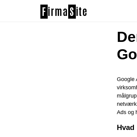
F
irma
S
ite
De
Go
Google A
virksomh
målgrup
netværk.
Ads og 
Hvad 