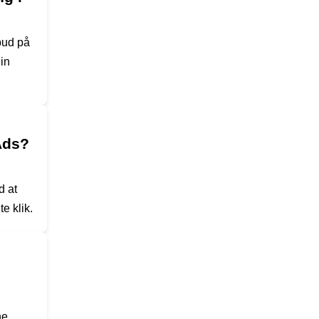
bud på
in
Ads?
d at
e klik.
e,