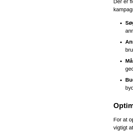
Der er f
kampag
Sø
ann
An
bru
Må
geo
Bu
byd
Optim
For at 
vigtigt 