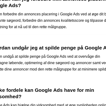
gle Ads?
n forbedre din annonces placering i Google Ads ved at øge dit 
ante søgeord, forbedre din annonces kvalitetsscore og tilpasse d
ning for at nå ud til den rette målgruppe.
rdan undgår jeg at spilde penge på Google 
n undgå at spilde penge på Google Ads ved at overvåge din
gne løbende, optimering af dine søgeord og annoncer samt ve
tte dine annoncer mod den rette målgruppe for at minimere spildt
ke fordele kan Google Ads have for min
ksomhed?
e Ads kan hjælpe din virksomhed med at øge synligheden onlin