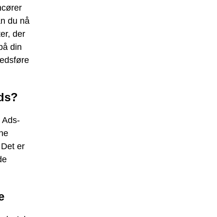
ncører
an du nå
er, der
på din
kedsføre
ds?
 Ads-
ine
 Det er
de
e