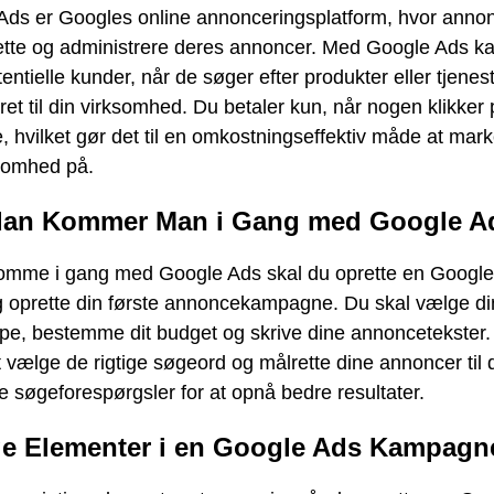
Ads er Googles online annonceringsplatform, hvor anno
ette og administrere deres annoncer. Med Google Ads k
otentielle kunder, når de søger efter produkter eller tjenest
eret til din virksomhed. Du betaler kun, når nogen klikker 
 hvilket gør det til en omkostningseffektiv måde at mar
ksomhed på.
dan Kommer Man i Gang med Google A
komme i gang med Google Ads skal du oprette en Google
g oprette din første annoncekampagne. Du skal vælge d
pe, bestemme dit budget og skrive dine annoncetekster.
at vælge de rigtige søgeord og målrette dine annoncer til 
e søgeforespørgsler for at opnå bedre resultater.
ge Elementer i en Google Ads Kampagn