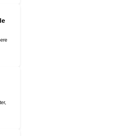
le
sere
er,