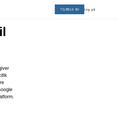
TILMELD NU
Log på
il
giver
ifik
re
Google
atform.