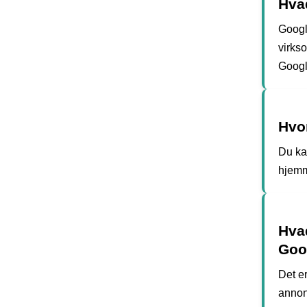
Hva
Googl
virks
Googl
Hvo
Du ka
hjemme
Hvad
Goo
Det er
annon