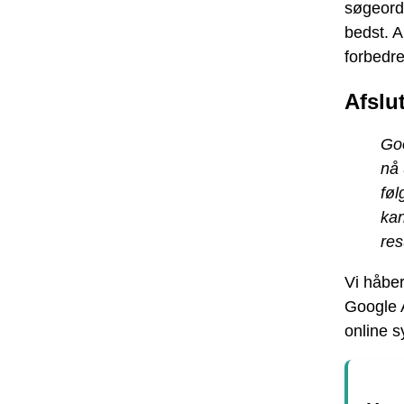
søgeord
bedst. A
forbedre
Afslu
Goo
nå 
føl
kan
res
Vi håber
Google A
online 