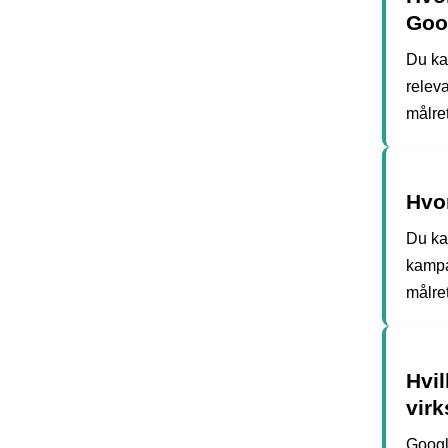
Goo
Du ka
relev
målret
Hvo
Du ka
kampa
målre
Hvil
vir
Googl