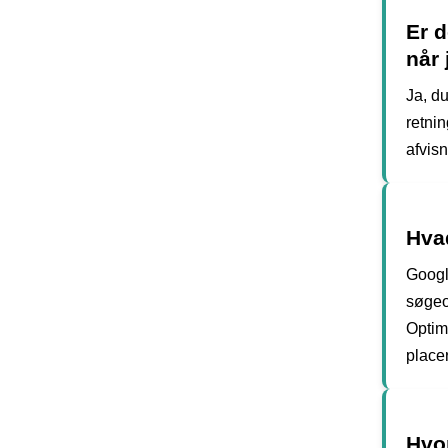
Er d
når
Ja, d
retni
afvis
Hva
Googl
søgeo
Optim
place
Hvo