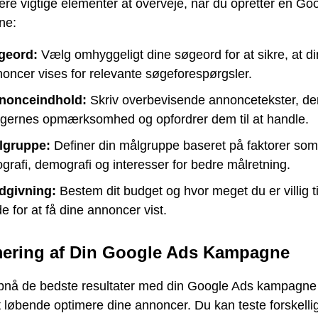
lere vigtige elementer at overveje, når du opretter en Go
ne:
geord:
Vælg omhyggeligt dine søgeord for at sikre, at d
oncer vises for relevante søgeforespørgsler.
nonceindhold:
Skriv overbevisende annoncetekster, de
gernes opmærksomhed og opfordrer dem til at handle.
lgruppe:
Definer din målgruppe baseret på faktorer som
grafi, demografi og interesser for bedre målretning.
dgivning:
Bestem dit budget og hvor meget du er villig ti
e for at få dine annoncer vist.
ering af Din Google Ads Kampagne
opnå de bedste resultater med din Google Ads kampagne 
at løbende optimere dine annoncer. Du kan teste forskelli