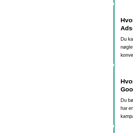
Hvor
Ads
Du ka
nøglet
konve
Hvor
Goo
Du bør
har e
kampa