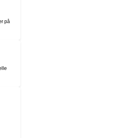
er på
elle