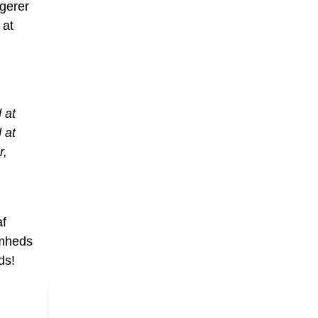
gerer
 at
 at
 at
r,
af
omheds
ds!