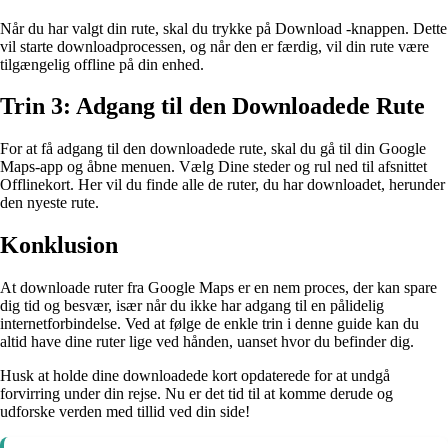
Når du har valgt din rute, skal du trykke på Download -knappen. Dette
vil starte downloadprocessen, og når den er færdig, vil din rute være
tilgængelig offline på din enhed.
Trin 3: Adgang til den Downloadede Rute
For at få adgang til den downloadede rute, skal du gå til din Google
Maps-app og åbne menuen. Vælg Dine steder og rul ned til afsnittet
Offlinekort. Her vil du finde alle de ruter, du har downloadet, herunder
den nyeste rute.
Konklusion
At downloade ruter fra Google Maps er en nem proces, der kan spare
dig tid og besvær, især når du ikke har adgang til en pålidelig
internetforbindelse. Ved at følge de enkle trin i denne guide kan du
altid have dine ruter lige ved hånden, uanset hvor du befinder dig.
Husk at holde dine downloadede kort opdaterede for at undgå
forvirring under din rejse. Nu er det tid til at komme derude og
udforske verden med tillid ved din side!